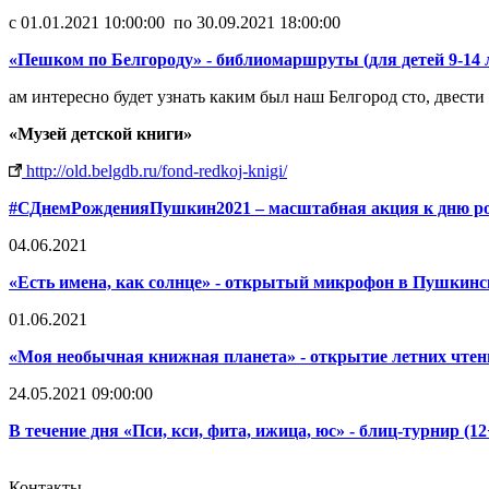
c 01.01.2021 10:00:00 по 30.09.2021 18:00:00
«Пешком по Белгороду» - библиомаршруты (для детей 9-14 
ам интересно будет узнать каким был наш Белгород сто, двести 
«Музей детской книги»
http://old.belgdb.ru/fond-redkoj-knigi/
#СДнемРожденияПушкин2021 – масштабная акция к дню р
04.06.2021
«Есть имена, как солнце» - открытый микрофон в Пушкинс
01.06.2021
«Моя необычная книжная планета» - открытие летних чтен
24.05.2021 09:00:00
В течение дня «Пси, кси, фита, ижица, юс» - блиц-турнир (12
Контакты