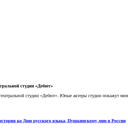
тральной студии «Дебют»
й театральной студии «Дебют». Юные актеры студии покажут ми
 история ко Дню русского языка, Пушкинскому дню в России