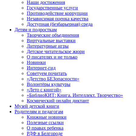
Наши достижения
Государственные услуги
Противодействие коррупции
Независимая оценка качества
Доступная (безбарьерная) среда
Детям и подросткам
Творческие объединения
Виртуальные выставки
Литературные игры
Детское читательское жюри
О писателях и не только
Новинки
Интернет-гид
Советуем почитать
«Детство БЕЗопасности»
Волонтёры культуры
«Лето с книгой»
«БиблиоКИТ: Книга. Интеллект. Творчество»
Космический онлайн диктант
Музей детской книги
Родителям и педагогам
Книжные новинки
Полезные ссылки
О правах ребенка
РДФ в Белгороде