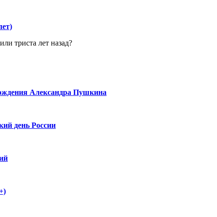
лет)
или триста лет назад?
ождения Александра Пушкина
кий день России
ий
+)