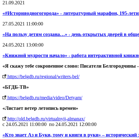
21.09.2021
«#Историяодногогорода» - литературный марафон, 195-ле
27.05.2021 11:00:00
«На пользу детям создана…» - день открытых дверей в общ
24.05.2021 13:00:00
«Книжной мудрости начало» - работа интерактивной книжн
«Я скажу тебе сокровенное слово: Писатели Белгородчины -
https://belgdb.ru/regional/writers-bel/
«БГДБ-ТВ»
https://belgdb.ru/media/video/Detyam/
«Листает ветер летопись времен»
http://old.belgdb.ru/virtualnyij-almanax/
c 24.05.2021 11:00:00 по 24.05.2021 12:00:00
«Кто знает Аз и Буки, тому и книги в руки» – исторический 