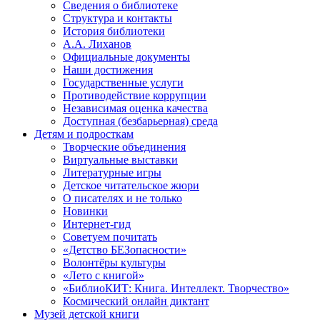
Сведения о библиотеке
Структура и контакты
История библиотеки
А.А. Лиханов
Официальные документы
Наши достижения
Государственные услуги
Противодействие коррупции
Независимая оценка качества
Доступная (безбарьерная) среда
Детям и подросткам
Творческие объединения
Виртуальные выставки
Литературные игры
Детское читательское жюри
О писателях и не только
Новинки
Интернет-гид
Советуем почитать
«Детство БЕЗопасности»
Волонтёры культуры
«Лето с книгой»
«БиблиоКИТ: Книга. Интеллект. Творчество»
Космический онлайн диктант
Музей детской книги