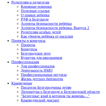
Родителям и педагогам
Книжные новинки
Полезные ссылки
О правах ребенка
РДФ в Белгороде
Аспекты безопасности ребёнка
Аспекты безопасности ребенка. Выпуск 2
Родителям особых детей
Как уберечь ребёнка от насилия
Проекты и конкурсы
Проекты
Конкурсы
Белгородское лето
Культура для школьников
Профессионалам
Для профессионалов
Деятельность НМО
Профессиональные ресурсы
Жизнь детских библиотек
Краеведение
Писатели Белгородчины детям
Литература о Белгороде и Белгородской области
"Белогорье: край в котором ты живешь…"
Краеведческий диктант