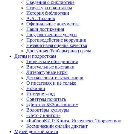
Сведения о библиотеке
Структура и контакты
История библиотеки
А.А. Лиханов
Официальные документы
Наши достижения
Государственные услуги
Противодействие коррупции
Независимая оценка качества
Доступная (безбарьерная) среда
Детям и подросткам
Творческие объединения
Виртуальные выставки
Литературные игры
Детское читательское жюри
О писателях и не только
Новинки
Интернет-гид
Советуем почитать
«Детство БЕЗопасности»
Волонтёры культуры
«Лето с книгой»
«БиблиоКИТ: Книга. Интеллект. Творчество»
Космический онлайн диктант
Музей детской книги