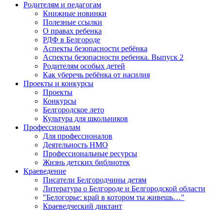
Родителям и педагогам
Книжные новинки
Полезные ссылки
О правах ребенка
РДФ в Белгороде
Аспекты безопасности ребёнка
Аспекты безопасности ребенка. Выпуск 2
Родителям особых детей
Как уберечь ребёнка от насилия
Проекты и конкурсы
Проекты
Конкурсы
Белгородское лето
Культура для школьников
Профессионалам
Для профессионалов
Деятельность НМО
Профессиональные ресурсы
Жизнь детских библиотек
Краеведение
Писатели Белгородчины детям
Литература о Белгороде и Белгородской области
"Белогорье: край в котором ты живешь…"
Краеведческий диктант