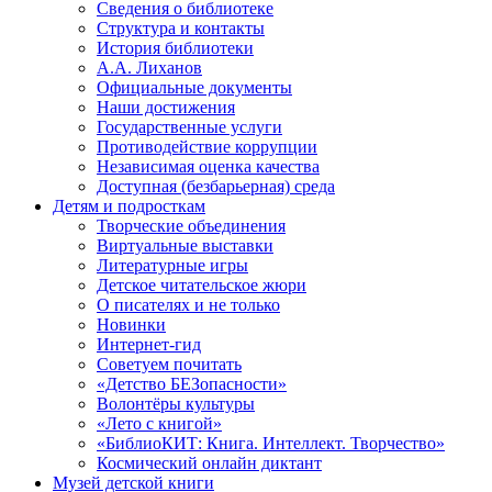
Сведения о библиотеке
Структура и контакты
История библиотеки
А.А. Лиханов
Официальные документы
Наши достижения
Государственные услуги
Противодействие коррупции
Независимая оценка качества
Доступная (безбарьерная) среда
Детям и подросткам
Творческие объединения
Виртуальные выставки
Литературные игры
Детское читательское жюри
О писателях и не только
Новинки
Интернет-гид
Советуем почитать
«Детство БЕЗопасности»
Волонтёры культуры
«Лето с книгой»
«БиблиоКИТ: Книга. Интеллект. Творчество»
Космический онлайн диктант
Музей детской книги