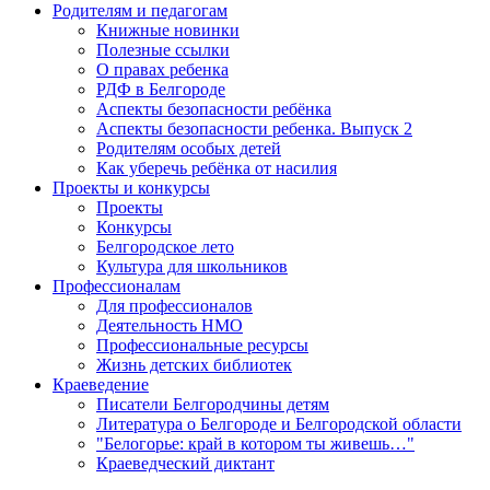
Родителям и педагогам
Книжные новинки
Полезные ссылки
О правах ребенка
РДФ в Белгороде
Аспекты безопасности ребёнка
Аспекты безопасности ребенка. Выпуск 2
Родителям особых детей
Как уберечь ребёнка от насилия
Проекты и конкурсы
Проекты
Конкурсы
Белгородское лето
Культура для школьников
Профессионалам
Для профессионалов
Деятельность НМО
Профессиональные ресурсы
Жизнь детских библиотек
Краеведение
Писатели Белгородчины детям
Литература о Белгороде и Белгородской области
"Белогорье: край в котором ты живешь…"
Краеведческий диктант