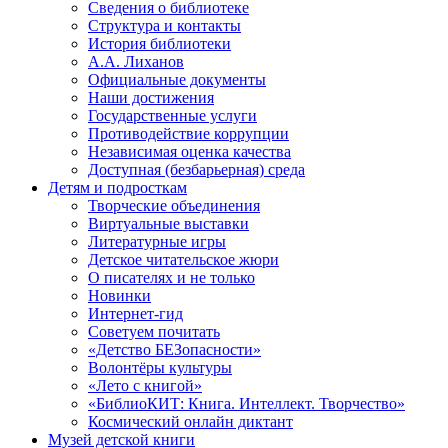
Сведения о библиотеке
Структура и контакты
История библиотеки
А.А. Лиханов
Официальные документы
Наши достижения
Государственные услуги
Противодействие коррупции
Независимая оценка качества
Доступная (безбарьерная) среда
Детям и подросткам
Творческие объединения
Виртуальные выставки
Литературные игры
Детское читательское жюри
О писателях и не только
Новинки
Интернет-гид
Советуем почитать
«Детство БЕЗопасности»
Волонтёры культуры
«Лето с книгой»
«БиблиоКИТ: Книга. Интеллект. Творчество»
Космический онлайн диктант
Музей детской книги