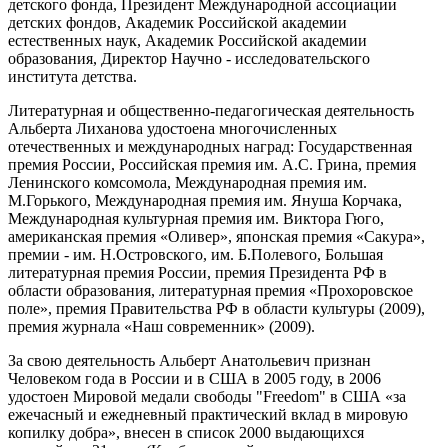
детского фонда, Президент Международной ассоциации
детских фондов, Академик Российской академии
естественных наук, Академик Российской академии
образования, Директор Научно - исследовательского
института детства.
Литературная и общественно-педагогическая деятельность
Альберта Лиханова удостоена многочисленных
отечественных и международных наград: Государственная
премия России, Российская премия им. А.С. Грина, премия
Ленинского комсомола, Международная премия им.
М.Горького, Международная премия им. Януша Корчака,
Международная культурная премия им. Виктора Гюго,
американская премия «Оливер», японская премия «Сакура»,
премии - им. Н.Островского, им. Б.Полевого, Большая
литературная премия России, премия Президента РФ в
области образования, литературная премия «Прохоровское
поле», премия Правительства РФ в области культуры (2009),
премия журнала «Наш современник» (2009).
За свою деятельность Альберт Анатольевич признан
Человеком года в России и в США в 2005 году, в 2006
удостоен Мировой медали свободы "Freedom" в США «за
ежечасный и ежедневный практический вклад в мировую
копилку добра», внесен в список 2000 выдающихся