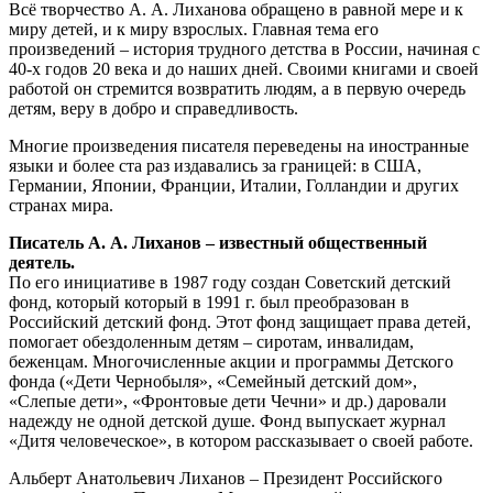
Всё творчество А. А. Лиханова обращено в равной мере и к
миру детей, и к миру взрослых. Главная тема его
произведений – история трудного детства в России, начиная с
40-х годов 20 века и до наших дней. Своими книгами и своей
работой он стремится возвратить людям, а в первую очередь
детям, веру в добро и справедливость.
Многие произведения писателя переведены на иностранные
языки и более ста раз издавались за границей: в США,
Германии, Японии, Франции, Италии, Голландии и других
странах мира.
Писатель А. А. Лиханов – известный общественный
деятель.
По его инициативе в 1987 году создан Советский детский
фонд, который который в 1991 г. был преобразован в
Российский детский фонд. Этот фонд защищает права детей,
помогает обездоленным детям – сиротам, инвалидам,
беженцам. Многочисленные акции и программы Детского
фонда («Дети Чернобыля», «Семейный детский дом»,
«Слепые дети», «Фронтовые дети Чечни» и др.) даровали
надежду не одной детской душе. Фонд выпускает журнал
«Дитя человеческое», в котором рассказывает о своей работе.
Альберт Анатольевич Лиханов – Президент Российского