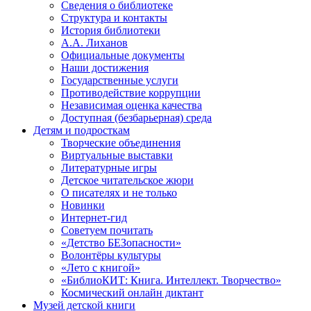
Сведения о библиотеке
Структура и контакты
История библиотеки
А.А. Лиханов
Официальные документы
Наши достижения
Государственные услуги
Противодействие коррупции
Независимая оценка качества
Доступная (безбарьерная) среда
Детям и подросткам
Творческие объединения
Виртуальные выставки
Литературные игры
Детское читательское жюри
О писателях и не только
Новинки
Интернет-гид
Советуем почитать
«Детство БЕЗопасности»
Волонтёры культуры
«Лето с книгой»
«БиблиоКИТ: Книга. Интеллект. Творчество»
Космический онлайн диктант
Музей детской книги