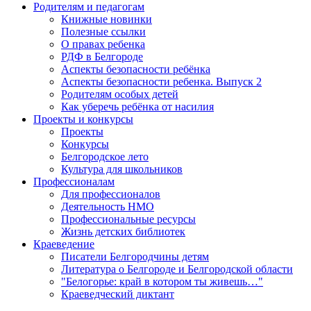
Родителям и педагогам
Книжные новинки
Полезные ссылки
О правах ребенка
РДФ в Белгороде
Аспекты безопасности ребёнка
Аспекты безопасности ребенка. Выпуск 2
Родителям особых детей
Как уберечь ребёнка от насилия
Проекты и конкурсы
Проекты
Конкурсы
Белгородское лето
Культура для школьников
Профессионалам
Для профессионалов
Деятельность НМО
Профессиональные ресурсы
Жизнь детских библиотек
Краеведение
Писатели Белгородчины детям
Литература о Белгороде и Белгородской области
"Белогорье: край в котором ты живешь…"
Краеведческий диктант