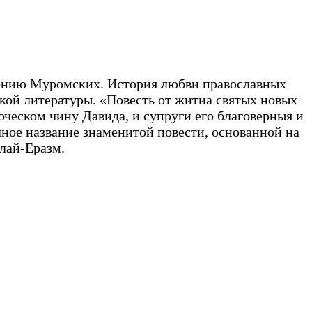
вронию Муромских. История любви православных
кой литературы. «Повесть от житиа святых новых
оческом чину Давида, и супруги его благоверныя и
ное название знаменитой повести, основанной на
олай-Еразм.