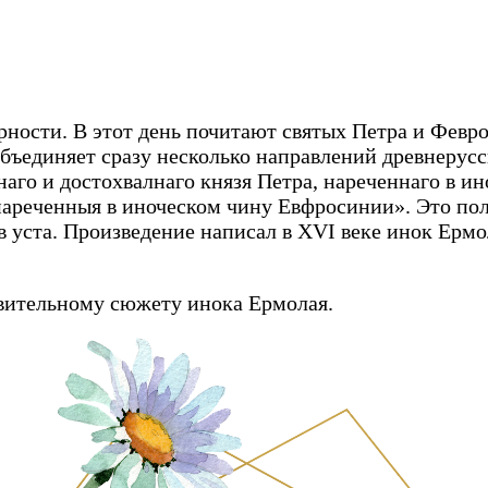
ерности. В этот день почитают святых Петра и Фе
бъединяет сразу несколько направлений древнерусс
аго и достохвалнаго князя Петра, нареченнаго в ин
ареченныя в иноческом чину Евфросинии». Это пол
в уста. Произведение написал в XVI веке инок Ерм
ивительному сюжету инока Ермолая.