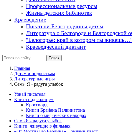
Профессиональные ресурсы
Жизнь детских библиотек
Краеведение
Писатели Белгородчины детям
Литература о Белгороде и Белгородской о
"Белогорье: край в котором ты живешь…
Краеведческий диктант
Главная
Детям и подросткам
Литературные игры
Семь, Я - радуга улыбок
Узнай писателя
Книга под солнцем
Кроссворд
Книги Брайана Палкингтона
Книги о мифических народах
Семь Я - радуга улыбок
Книги, живущие в фильмах
«От Москвы до Берлина» – онлайн-квест