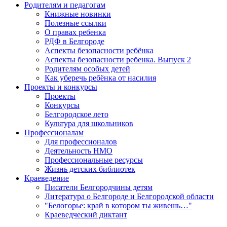
Родителям и педагогам
Книжные новинки
Полезные ссылки
О правах ребенка
РДФ в Белгороде
Аспекты безопасности ребёнка
Аспекты безопасности ребенка. Выпуск 2
Родителям особых детей
Как уберечь ребёнка от насилия
Проекты и конкурсы
Проекты
Конкурсы
Белгородское лето
Культура для школьников
Профессионалам
Для профессионалов
Деятельность НМО
Профессиональные ресурсы
Жизнь детских библиотек
Краеведение
Писатели Белгородчины детям
Литература о Белгороде и Белгородской области
"Белогорье: край в котором ты живешь…"
Краеведческий диктант