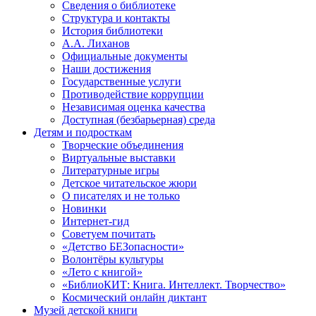
Сведения о библиотеке
Структура и контакты
История библиотеки
А.А. Лиханов
Официальные документы
Наши достижения
Государственные услуги
Противодействие коррупции
Независимая оценка качества
Доступная (безбарьерная) среда
Детям и подросткам
Творческие объединения
Виртуальные выставки
Литературные игры
Детское читательское жюри
О писателях и не только
Новинки
Интернет-гид
Советуем почитать
«Детство БЕЗопасности»
Волонтёры культуры
«Лето с книгой»
«БиблиоКИТ: Книга. Интеллект. Творчество»
Космический онлайн диктант
Музей детской книги