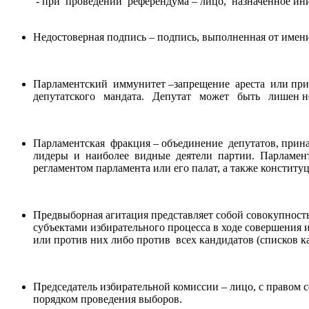
- при проведении референдума – лицо, назначенно
Недостоверная подпись – подпись, выполненная от имени
Парламентский иммунитет –запрещение ареста или прив
депутатского мандата. Депутат может быть лишен непр
Парламентская фракция – объединение депутатов, при
лидеры и наиболее видные деятели партии. Парламент
регламентом парламента или его палат, а также констит
Предвыборная агитация представляет собой совокупнос
субъектами избирательного процесса в ходе совершения 
или против них либо против всех кандидатов (списков к
Председатель избирательной комиссии – лицо, с правом
порядком проведения выборов.