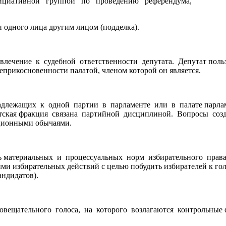
е инициативной группой по проведению референдума
 одного лица другим лицом (подделка).
лечение к судебной ответственности депутата. Депутат поль
икосновенности палатой, членом которой он является.
надлежащих к одной партии в парламенте или в палате парла
ская фракция связана партийной дисциплиной. Вопросы созда
уционными обычаями.
ть материальных и процессуальных норм избирательного прав
ими избирательных действий с целью побудить избирателей к го
андидатов).
 совещательного голоса, на которого возлагаются контрольные