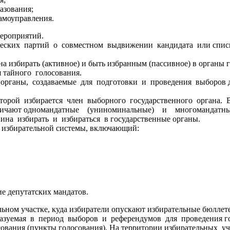
зования;
моуправления.
ых мероприятий.
ских партий о совместном выдвижении кандидата или списка 
а избирать (активное) и быть избранным (пассивное) в органы 
 тайного голосования.
 органы, создаваемые для подготовки и проведения выборов 
оторой избирается член выборного государственного органа. 
зличают одномандатные (униноминальные) и многомандатные 
ина избирать и избираться в государственные органы.
 избирательной системы, включающий:
 депутатских мандатов.
ном участке, куда избиратели опускают избирательные бюллет
разуемая в период выборов и референдумов для проведения го
ования (пункты голосования). На территории избирательных уч