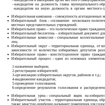
- кандидатом на должность главы муниципального обра
-кандидатом на иную должность в органе местного са
Избирательная кампания – совокупность агитационн
Избирательный блок – соглашение нескольких политиче
местных представительных учреждений.
Избирательное право – это политическое право гражданин
Избирательный бюллетень – избирательный документ для
Избирательные комиссии – специальные коллегиальные
лиц.
Избирательный округ – территориальная единица, от к
зависимости от количества избираемых депутатов ра
Избирательное право – конституционное право граждан
Избирательный процесс – один из основных элементов
1-назначение выборов;
2-регистрацию избирателей;
3-организацию избирательных округов, районов и т.д.;
4-выдвижение кандидатов;
5-проведение голосования;
6-определение результатов голосования и распределение
Избирательная урна – специальный ящик на избиратель
Избирательный участок – территориальная единица, об
также зачастую ошибочно называют помещения для голос