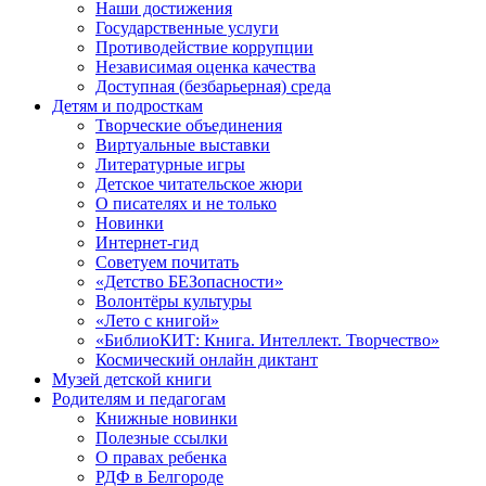
Наши достижения
Государственные услуги
Противодействие коррупции
Независимая оценка качества
Доступная (безбарьерная) среда
Детям и подросткам
Творческие объединения
Виртуальные выставки
Литературные игры
Детское читательское жюри
О писателях и не только
Новинки
Интернет-гид
Советуем почитать
«Детство БЕЗопасности»
Волонтёры культуры
«Лето с книгой»
«БиблиоКИТ: Книга. Интеллект. Творчество»
Космический онлайн диктант
Музей детской книги
Родителям и педагогам
Книжные новинки
Полезные ссылки
О правах ребенка
РДФ в Белгороде