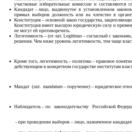
участковые избирательные комиссии и составляются с
Кандидат – лицо, выдвинутое в установленном законо
прямых выборов должность или на членство в органе 
Конституция – основной закон государства, закрепля
Конституция имеет высшую юридическую силу и применя
не могут ей противоречить.
Легитимность – (от лат. Legitimus – согласный с законам
решения. Чем ниже уровень легитимности, тем чаще влас
Кроме того, легитимность – политико – правовое поняти
действующим в конкретном государстве институтам влас
Мандат (лат. mandatum – поручение) – юридическое отно
Наблюдатель – по законодательству Российской Федера
- при проведении выборов – лицо, назначенное кандида