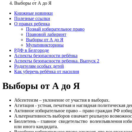
Выборы от А до Я
Книжные новинки
Полезные ссылки
О правах ребенка
Познай избирательное право
Правовой лабиринт
Выборы от А до Я
Мультивикторины
РДФ в Белгороде
Аспекты безопасности ребёнка
Аспекты безопасности ребенка. Выпуск 2
Родителям особых детей
Как уберечь ребёнка от насилия
Выборы от А до Я
Абсентеизм – уклонение от участия в выборах.
Агитация - устная, печатная и наглядная политическая д
Активное избирательное право – право граждан РФ избир
Альтернативность выборов означает реальную возможнос
Бюллетень – главное свидетельство волеизъявления изби
или иного кандидата.
Всеобщее избирательное право означает, что все граждан