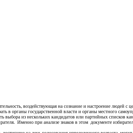
еятельность, воздействующая на сознание и настроение людей с 
ать в органы государственной власти и органы местного самоу
ть выбора из нескольких кандидатов или партийных списков ка
рателя. Именно при анализе знаков в этом документе избирате
е, достигшие на день голосования определенного возраста, могу