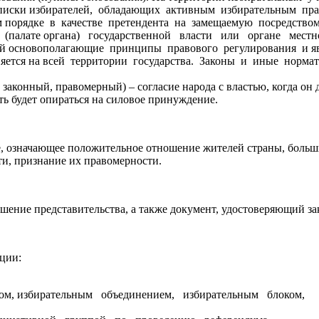
писки избирателей, обладающих активным избирательным пра
м порядке в качестве претендента на замещаемую посредство
(палате органа) государственной власти или органе местно
ющий основополагающие принципы правового регулирования и я
ется на всей территории государства. Законы и иные нормат
и, законный, правомерный) – согласие народа с властью, когда о
ть будет опираться на силовое принуждение.
е, означающее положительное отношение жителей страны, больши
ти, признание их правомерности.
шение представительства, а также документ, удостоверяющий зак
ции:
том, избирательным объединением, избирательным блоком