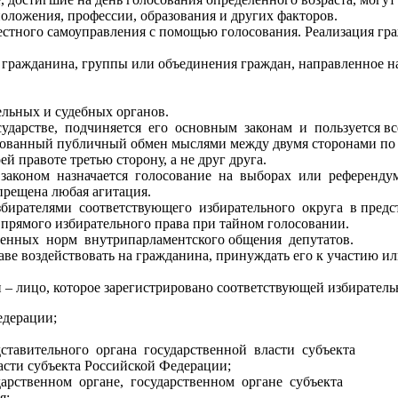
оложения, профессии, образования и других факторов.
естного самоуправления с помощью голосования. Реализация гр
ражданина, группы или объединения граждан, направленное на 
льных и судебных органов.
осударстве, подчиняется его основным законам и пользуется 
изованный публичный обмен мыслями между двумя сторонами по 
й правоте третью сторону, а не друг друга.
с законом назначается голосование на выборах или референдум
прещена любая агитация.
избирателями соответствующего избирательного округа в пред
 прямого избирательного права при тайном голосовании.
венных норм внутрипарламентского общения депутатов.
аве воздействовать на гражданина, принуждать его к участию ил
 – лицо, которое зарегистрировано соответствующей избиратель
дерации;
ставительного органа государственной власти субъек
и субъекта Российской Федерации;
дарственном органе, государственном органе субъек
я;