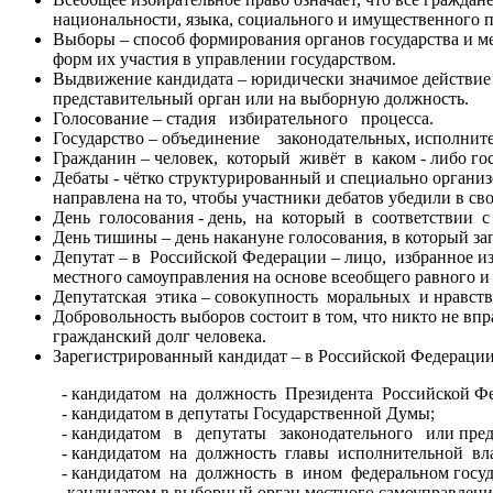
национальности, языка, социального и имущественного п
Выборы – способ формирования органов государства и м
форм их участия в управлении государством.
Выдвижение кандидата – юридически значимое действие г
представительный орган или на выборную должность.
Голосование – стадия избирательного процесса.
Государство – объединение законодательных, исполните
Гражданин – человек, который живёт в каком - либо г
Дебаты - чётко структурированный и специально орган
направлена на то, чтобы участники дебатов убедили в свое
День голосования - день, на который в соответствии 
День тишины – день накануне голосования, в который за
Депутат – в Российской Федерации – лицо, избранное 
местного самоуправления на основе всеобщего равного и
Депутатская этика – совокупность моральных и нравст
Добровольность выборов состоит в том, что никто не впр
гражданский долг человека.
Зарегистрированный кандидат – в Российской Федерации
- кандидатом на должность Президента Российской Фе
- кандидатом в депутаты Государственной Думы;
- кандидатом в депутаты законодательного или пред
- кандидатом на должность главы исполнительной власт
- кандидатом на должность в ином федеральном госу
- кандидатом в выборный орган местного самоуправлени