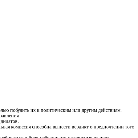
целью побудить их к политическим или другим действиям.
правления
ндидатов.
льная комиссия способна вынести вердикт о предпочтении того
т избираться и быть избранными независимо от пола,