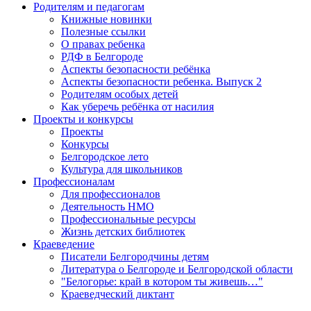
Родителям и педагогам
Книжные новинки
Полезные ссылки
О правах ребенка
РДФ в Белгороде
Аспекты безопасности ребёнка
Аспекты безопасности ребенка. Выпуск 2
Родителям особых детей
Как уберечь ребёнка от насилия
Проекты и конкурсы
Проекты
Конкурсы
Белгородское лето
Культура для школьников
Профессионалам
Для профессионалов
Деятельность НМО
Профессиональные ресурсы
Жизнь детских библиотек
Краеведение
Писатели Белгородчины детям
Литература о Белгороде и Белгородской области
"Белогорье: край в котором ты живешь…"
Краеведческий диктант