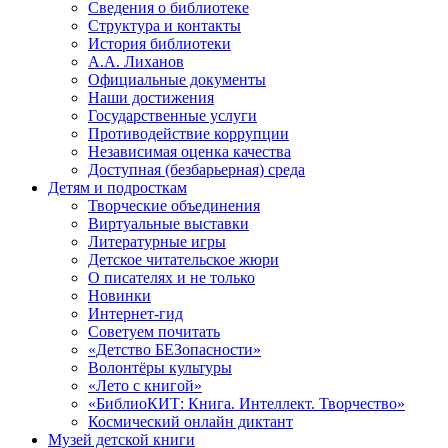
Сведения о библиотеке
Структура и контакты
История библиотеки
А.А. Лиханов
Официальные документы
Наши достижения
Государственные услуги
Противодействие коррупции
Независимая оценка качества
Доступная (безбарьерная) среда
Детям и подросткам
Творческие объединения
Виртуальные выставки
Литературные игры
Детское читательское жюри
О писателях и не только
Новинки
Интернет-гид
Советуем почитать
«Детство БЕЗопасности»
Волонтёры культуры
«Лето с книгой»
«БиблиоКИТ: Книга. Интеллект. Творчество»
Космический онлайн диктант
Музей детской книги