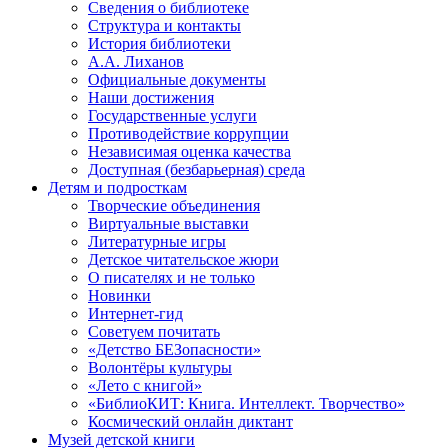
Сведения о библиотеке
Структура и контакты
История библиотеки
А.А. Лиханов
Официальные документы
Наши достижения
Государственные услуги
Противодействие коррупции
Независимая оценка качества
Доступная (безбарьерная) среда
Детям и подросткам
Творческие объединения
Виртуальные выставки
Литературные игры
Детское читательское жюри
О писателях и не только
Новинки
Интернет-гид
Советуем почитать
«Детство БЕЗопасности»
Волонтёры культуры
«Лето с книгой»
«БиблиоКИТ: Книга. Интеллект. Творчество»
Космический онлайн диктант
Музей детской книги