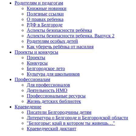
Родителям и педагогам
Книжные новинки
Полезные ссылки
О правах ребенка
РДФ в Белгороде
Аспекты безопасности ребёнка
Аспекты безопасности ребенка. Выпуск 2
Родителям особых детей
Как уберечь ребёнка от насилия
Проекты и конкурсы
Проекты
Конкурсы
Белгородское лето
Культура для школьников
Профессионалам
Для профессионалов
Деятельность НМО
Профессиональные ресурсы
Жизнь детских библиотек
Краеведение
Писатели Белгородчины детям
Литература о Белгороде и Белгородской области
"Белогорье: край в котором ты живешь…"
Краеведческий диктант