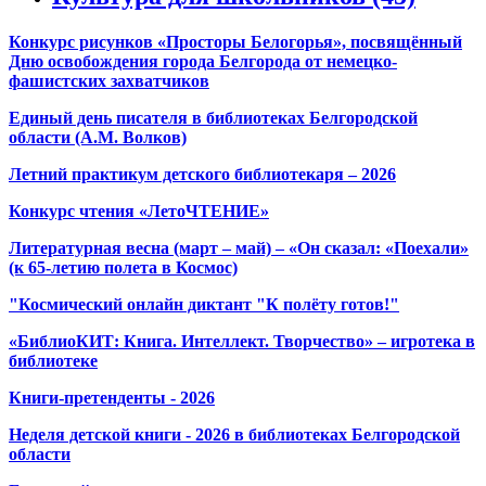
Конкурс рисунков «Просторы Белогорья», посвящённый
Дню освобождения города Белгорода от немецко-
фашистских захватчиков
Единый день писателя в библиотеках Белгородской
области (А.М. Волков)
Летний практикум детского библиотекаря – 2026
Конкурс чтения «ЛетоЧТЕНИЕ»
Литературная весна (март – май) – «Он сказал: «Поехали»
(к 65-летию полета в Космос)
"Космический онлайн диктант "К полёту готов!"
«БиблиоКИТ: Книга. Интеллект. Творчество» – игротека в
библиотеке
Книги-претенденты - 2026
Неделя детской книги - 2026 в библиотеках Белгородской
области