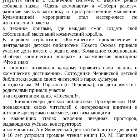
углубить знания о Солнечной системе. С азартом ребята
собирали пазлы «Одень космонавта» и «Собери ракету»,
развивая мелкую моторику и пространственное мышление.
Кульминацией мероприятия стал мастер-класс по
изготовлению ракеты
в технике оригами, где каждый смог создать свой
собственный маленький космический корабль.
В игровом серпантине «Космические приключения» в
центральной детской библиотеке Нового Оскола приняли
участие дети вместе с родителями. Командное соревнование
«Собери космический аппарат» и космическая викторина
«Что я знаю
о космосе» позволили каждому проявить свои знания о
космических достижениях. Сотрудники Чернянской детской
библиотеки ждали своих читателей в парке культуры
и отдыха им. М. Горького (п. Чернянка), где дети вместе с
родителями приняли участие
в интерактивном квизе «Поехали!».
Библиотекари детской библиотеки Прохоровской ЦБС
познакомили своих читателей с интересными книгами и
интернет-ресурсами о космосе, рассказывающими
о важнейших этапах освоения звёздных просторов,
выдающихся учёных, конструкторах
и космонавтах. А в Яковлевской детской библиотеке для детей
8–10 лет устроили громкие чтения книги Ю. М. Нагибина