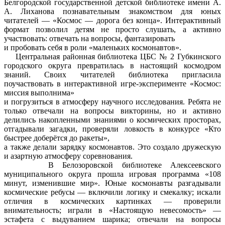
Белгородской государственной детской библиотеке имени А.
А. Лиханова познавательным знакомством для юных
читателей — «Космос — дорога без конца». Интерактивный
формат позволил детям не просто слушать, а активно
участвовать: отвечать на вопросы, фантазировать
и пробовать себя в роли «маленьких космонавтов».
Центральная районная библиотека ЦБС № 2 Губкинского
городского округа превратилась в настоящий космодром
знаний. Своих читателей библиотека пригласила
поучаствовать в интерактивной игре-эксперименте «Космос:
миссия выполнима»
и погрузиться в атмосферу научного исследования. Ребята не
только отвечали на вопросы викторины, но и активно
делились накопленными знаниями о космических просторах,
отгадывали загадки, проверяли ловкость в конкурсе «Кто
быстрее доберётся до ракеты»,
а также делали зарядку космонавтов. Это создало дружескую
и азартную атмосферу соревнования.
В Белозоровской библиотеке Алексеевского
муниципального округа прошла игровая программа «108
минут, изменившие мир». Юные космонавты разгадывали
космические ребусы — включили логику и смекалку; искали
отличия в космических картинках — проверили
внимательность; играли в «Настоящую невесомость» —
эстафета с выдуванием шарика; отвечали на вопросы