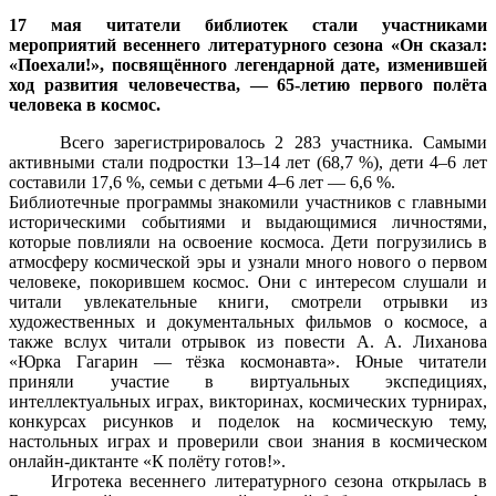
17 мая читатели библиотек стали участниками
мероприятий весеннего литературного сезона «Он сказал:
«Поехали!», посвящённого легендарной дате, изменившей
ход развития человечества, — 65-летию первого полёта
человека в космос.
Всего зарегистрировалось 2 283 участника. Самыми
активными стали подростки 13–14 лет (68,7 %), дети 4–6 лет
составили 17,6 %, семьи с детьми 4–6 лет — 6,6 %.
Библиотечные программы знакомили участников с главными
историческими событиями и выдающимися личностями,
которые повлияли на освоение космоса. Дети погрузились в
атмосферу космической эры и узнали много нового о первом
человеке, покорившем космос. Они с интересом слушали и
читали увлекательные книги, смотрели отрывки из
художественных и документальных фильмов о космосе, а
также вслух читали отрывок из повести А. А. Лиханова
«Юрка Гагарин — тёзка космонавта». Юные читатели
приняли участие в виртуальных экспедициях,
интеллектуальных играх, викторинах, космических турнирах,
конкурсах рисунков и поделок на космическую тему,
настольных играх и проверили свои знания в космическом
онлайн-диктанте «К полёту готов!».
Игротека весеннего литературного сезона открылась в