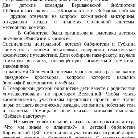
Две детские команды Бершаковской библиотеки
Шебекинского округа — «Космонавты» и «Звёздные войны»
— дружно отвечали на вопросы космической викторины,
отгадывали загадки о планетах Солнечной системы,
метеоритах, кометах.
В библиотеке была организована выставка детских
рисунков «Фантазии о космосе».
Специалисты центральной детской библиотеки г. Губкина
совместно с юными читателями совершили тематическое
космическое путешествие. Дети собирали пазл-ракету, изучали
книжную выставку, посвящённую космической тематике,
знакомились
с планетами Солнечной системы, участвовали в разгадывании
«звёздного» кроссворда, вопросы которого касались
биографий космонавтов и учёных.
В Томаровской детской библиотеке дети вместе с родителями
«путешествовали» по просторам Вселенной. Чтобы «стать
космонавтами», участникам предстояло пройти все этапы
игры: отгадать космические загадки, вспомнить небесные тела
и планеты. Помощь в игре оказала книжная выставка
«Звёздам навстречу».
Не менее увлекательной оказалась интерактивная игра
«Что мы знаем о планетах?» в детской библиотеке
Корочанской ЦБС, позволившая участникам в игровой форме