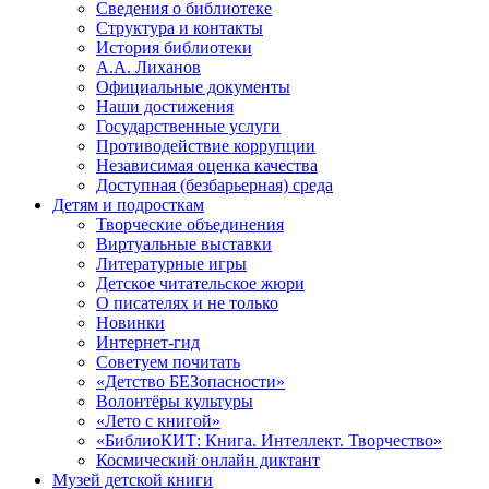
Сведения о библиотеке
Структура и контакты
История библиотеки
А.А. Лиханов
Официальные документы
Наши достижения
Государственные услуги
Противодействие коррупции
Независимая оценка качества
Доступная (безбарьерная) среда
Детям и подросткам
Творческие объединения
Виртуальные выставки
Литературные игры
Детское читательское жюри
О писателях и не только
Новинки
Интернет-гид
Советуем почитать
«Детство БЕЗопасности»
Волонтёры культуры
«Лето с книгой»
«БиблиоКИТ: Книга. Интеллект. Творчество»
Космический онлайн диктант
Музей детской книги