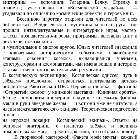
викторины — вспомнили Гагарина, Белку, Стрелку и
планеты; участвовали в «Космической угадай-ке» —
угадывали по описанию космические объекты и героев книг.
Весеннюю игротеку открыли для читателей во всех
библиотеках Вейделевского муниципального округа, где
прошли: интеллектуальные и литературные игры, мастер-
классы, познавательно-игровые программы, выставки книг и
рисунков, показы кино
и мультфильмов и многое другое. Юных читателей знакомили
с ключевыми историческими событиями, важнейшими
этапами освоения космоса, выдающимися учёными,
конструкторами и космонавтами, чьи имена вошли в историю,
а также с научно-познавательными ресурсами.
В космическую экспедицию «Космическая одиссея: путь к
звёздам» предложила отправиться центральная детская
библиотека Ракитянской ЦБС. Первая остановка — фотозона
«Открытый космос» у книжной выставки «Книжная орбита».
Юные космонавты примерили надувные шлемы-скафандры,
взяли в руки звёздные жезлы — и вот они уже не читатели, а
члены межгалактического экипажа. Теоретическая подготовка
прошла
на игровой локации «Космический экипаж». Ответы на
вопросы викторины о планетах, звёздах и великих
покорителях космоса — ребята доказали, что готовы к полёту.
В творческой мастерской «Ракета моей мечты» каждый