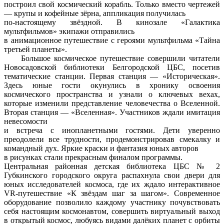
построил свой космический корабль. Только вместо чертежей
— крупы и кофейные зёрна, аппликация получилась
по-настоящему звёздной. В кинозале «Галактика
мультфильмов» экипажи отправились
в анимационное путешествие с героями мультфильма «Тайна
третьей планеты».
Большое космическое путешествие совершили читатели
Новосадовской библиотеки Белгородской ЦБС, посетив
тематические станции. Первая станция — «Историческая».
Здесь юные гости окунулись в хронику освоения
космического пространства и узнали о ключевых вехах,
которые изменили представление человечества о Вселенной.
Вторая станция — «Вселенная». Участников ждали имитация
невесомости
и встреча с инопланетными гостями. Дети уверенно
преодолели все трудности, продемонстрировав смекалку и
командный дух. Яркие краски и фантазия юных авторов
в рисунках стали прекрасным финалом программы.
Центральная районная детская библиотека ЦБС № 2
Губкинского городского округа распахнула свои двери для
юных исследователей космоса, где их ждало интерактивное
VR-путешествие «К звёздам шаг за шагом». Современное
оборудование позволило каждому участнику почувствовать
себя настоящим космонавтом, совершить виртуальный выход
в открытый космос, любуясь видами далёких планет с орбиты