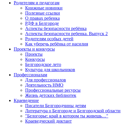
Родителям и педагогам
Книжные новинки
Полезные ссылки
О правах ребенка
РДФ в Белгороде
Аспекты безопасности ребёнка
Аспекты безопасности ребенка. Выпуск 2
Родителям особых детей
Как уберечь ребёнка от насилия
Проекты и конкурсы
Проекты
Конкурсы
Белгородское лето
Культура для школьников
Профессионалам
Для профессионалов
Деятельность НМО
Профессиональные ресурсы
Жизнь детских библиотек
Краеведение
Писатели Белгородчины детям
Литература о Белгороде и Белгородской области
"Белогорье: край в котором ты живешь…"
Краеведческий диктант