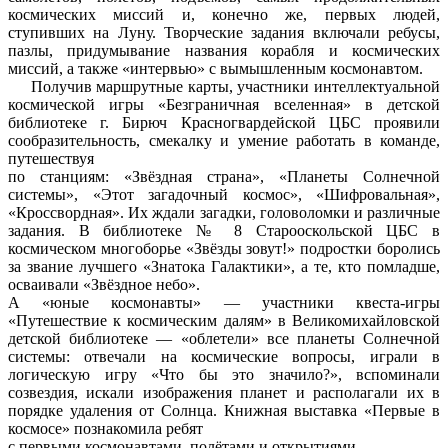
космических миссий и, конечно же, первых людей,
ступивших на Луну. Творческие задания включали ребусы,
пазлы, придумывание названия корабля и космических
миссий, а также «интервью» с вымышленным космонавтом.
Получив маршрутные карты, участники интеллектуальной
космической игры «Безграничная вселенная» в детской
библиотеке г. Бирюч Красногвардейской ЦБС проявили
сообразительность, смекалку и умение работать в команде,
путешествуя
по станциям: «Звёздная страна», «Планеты Солнечной
системы», «Этот загадочный космос», «Шифровальная»,
«Кроссвордная». Их ждали загадки, головоломки и различные
задания. В библиотеке № 8 Старооскольской ЦБС в
космическом многоборье «Звёзды зовут!» подростки боролись
за звание лучшего «Знатока Галактики», а те, кто помладше,
осваивали «Звёздное небо».
А «юные космонавты» — участники квеста-игры
«Путешествие к космическим далям» в Великомихайловской
детской библиотеке — «облетели» все планеты Солнечной
системы: отвечали на космические вопросы, играли в
логическую игру «Что бы это значило?», вспоминали
созвездия, искали изображения планет и располагали их в
порядке удаления от Солнца. Книжная выставка «Первые в
космосе» познакомила ребят
с первыми космонавтами, полётами и открытиями.