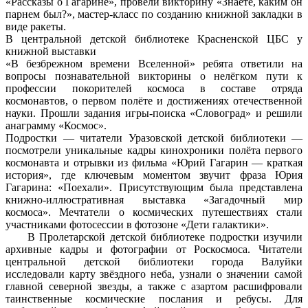
«Рассказы о Гагарине», провели викторину «Знаете, каким он
парнем был?», мастер-класс по созданию книжной закладки в
виде ракеты.
В центральной детской библиотеке Красненской ЦБС у
книжной выставки
«В безбрежном времени Вселенной» ребята ответили на
вопросы познавательной викторины о нелёгком пути к
профессии покорителей космоса в составе отряда
космонавтов, о первом полёте и достижениях отечественной
науки. Прошли задания игры-поиска «Словоград» и решили
анаграмму «Космос».
Подростки — читатели Уразовской детской библиотеки —
посмотрели уникальные кадры кинохроники полёта первого
космонавта и отрывки из фильма «Юрий Гагарин — краткая
история», где ключевым моментом звучит фраза Юрия
Гагарина: «Поехали». Присутствующим была представлена
книжно-иллюстративная выставка «Загадочный мир
космоса». Мечтатели о космических путешествиях стали
участниками фотосессии в фотозоне «Дети галактики».
В Пролетарской детской библиотеке подростки изучили
архивные кадры и фотографии от Роскосмоса. Читатели
центральной детской библиотеки города Валуйки
исследовали карту звёздного неба, узнали о значении самой
главной северной звезды, а также с азартом расшифровали
таинственные космические послания и ребусы. Для