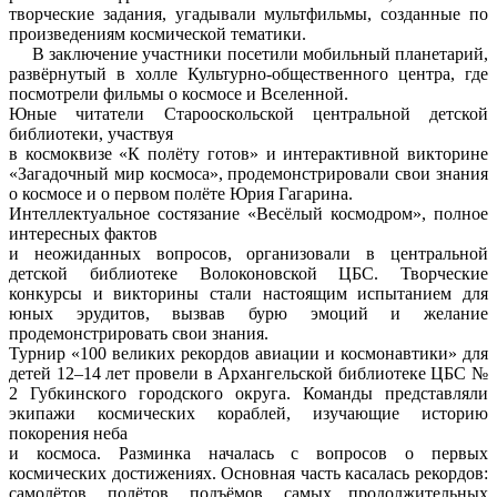
творческие задания, угадывали мультфильмы, созданные по
произведениям космической тематики.
В заключение участники посетили мобильный планетарий,
развёрнутый в холле Культурно-общественного центра, где
посмотрели фильмы о космосе и Вселенной.
Юные читатели Старооскольской центральной детской
библиотеки, участвуя
в космоквизе «К полёту готов» и интерактивной викторине
«Загадочный мир космоса», продемонстрировали свои знания
о космосе и о первом полёте Юрия Гагарина.
Интеллектуальное состязание «Весёлый космодром», полное
интересных фактов
и неожиданных вопросов, организовали в центральной
детской библиотеке Волоконовской ЦБС. Творческие
конкурсы и викторины стали настоящим испытанием для
юных эрудитов, вызвав бурю эмоций и желание
продемонстрировать свои знания.
Турнир «100 великих рекордов авиации и космонавтики» для
детей 12–14 лет провели в Архангельской библиотеке ЦБС №
2 Губкинского городского округа. Команды представляли
экипажи космических кораблей, изучающие историю
покорения неба
и космоса. Разминка началась с вопросов о первых
космических достижениях. Основная часть касалась рекордов:
самолётов, полётов, подъёмов, самых продолжительных