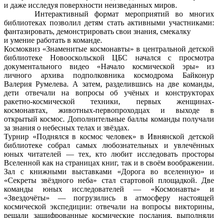
и даже исследуя поверхности неизведанных миров.
Интерактивный формат мероприятий во многих
библиотеках позволил детям стать активными участниками:
фантазировать, демонстрировать свои знания, смекалку
и умение работать в команде.
Космоквиз «Знаменитые космонавты» в центральной детской
библиотеке Новооскольской ЦБС начался с просмотра
документального видео «Начало космической эры» из
личного архива подполковника космодрома Байконур
Валерия Румелева. А затем, разделившись на две команды,
дети отвечали на вопросы об учёных и конструкторах
ракетно-космической техники, первых женщинах-
космонавтах, животных-первопроходцах и выходе в
открытый космос. Дополнительные баллы команды получали
за знания о небесных телах и звёздах.
Турнир «Поднялся в космос человек» в Ивнянской детской
библиотеке собрал самых любознательных и увлечённых
юных читателей — тех, кто любит исследовать просторы
Вселенной как на страницах книг, так и в своём воображении.
Зал с книжными выставками «Дорога во вселенную» и
«Секреты звёздного неба» стал стартовой площадкой. Две
команды юных исследователей — «Космонавты» и
«Звездочёты» — погрузились в атмосферу настоящей
космической экспедиции: отвечали на вопросы викторины,
решали зашифрованные космические послания, выполняли