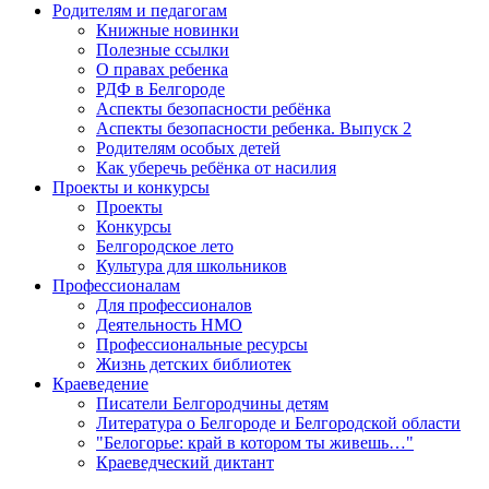
Родителям и педагогам
Книжные новинки
Полезные ссылки
О правах ребенка
РДФ в Белгороде
Аспекты безопасности ребёнка
Аспекты безопасности ребенка. Выпуск 2
Родителям особых детей
Как уберечь ребёнка от насилия
Проекты и конкурсы
Проекты
Конкурсы
Белгородское лето
Культура для школьников
Профессионалам
Для профессионалов
Деятельность НМО
Профессиональные ресурсы
Жизнь детских библиотек
Краеведение
Писатели Белгородчины детям
Литература о Белгороде и Белгородской области
"Белогорье: край в котором ты живешь…"
Краеведческий диктант