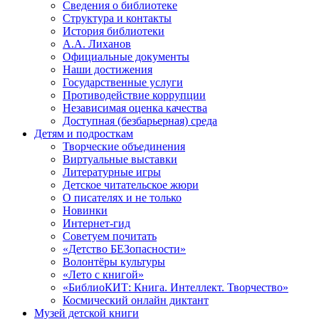
Сведения о библиотеке
Структура и контакты
История библиотеки
А.А. Лиханов
Официальные документы
Наши достижения
Государственные услуги
Противодействие коррупции
Независимая оценка качества
Доступная (безбарьерная) среда
Детям и подросткам
Творческие объединения
Виртуальные выставки
Литературные игры
Детское читательское жюри
О писателях и не только
Новинки
Интернет-гид
Советуем почитать
«Детство БЕЗопасности»
Волонтёры культуры
«Лето с книгой»
«БиблиоКИТ: Книга. Интеллект. Творчество»
Космический онлайн диктант
Музей детской книги