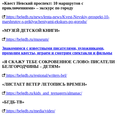
«Квест Невский проспект: 10 маршрутов с
приключениями» – экскурс по городу
https://belgdb.ru/news/lenta-news/Kvest-Nevskiy-prospekt-10-
marshrutov-s-priklyucheniyami-ekskurs-po-gorodu/
«МУЗЕЙ ДЕТСКОЙ КНИГИ»
https://belgdb.ru/museum/
Знакомимся с известными писателями, художниками,
проходим квесты, играем и смотрим спектакли и фильмы
«Я СКАЖУ ТЕБЕ СОКРОВЕННОЕ СЛОВО: ПИСАТЕЛИ
БЕЛГОРОДЧИНЫ – ДЕТЯМ»
https://belgdb.ru/regional/writers-bel/
«ЛИСТАЕТ ВЕТЕР ЛЕТОПИСЬ ВРЕМЕН»
https://belgdb.ru/kids_and_teenagers/almanac/
«БГДБ-ТВ»
https://belgdb.ru/media/video/