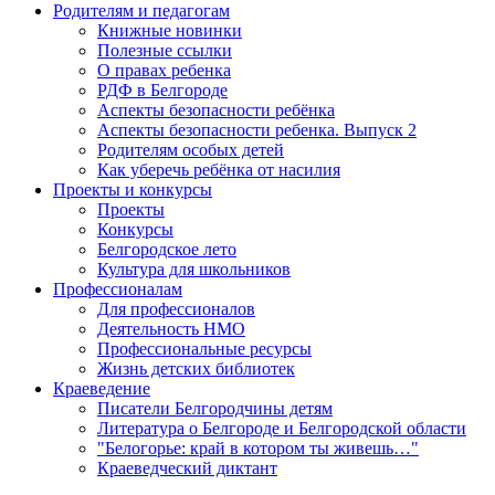
Родителям и педагогам
Книжные новинки
Полезные ссылки
О правах ребенка
РДФ в Белгороде
Аспекты безопасности ребёнка
Аспекты безопасности ребенка. Выпуск 2
Родителям особых детей
Как уберечь ребёнка от насилия
Проекты и конкурсы
Проекты
Конкурсы
Белгородское лето
Культура для школьников
Профессионалам
Для профессионалов
Деятельность НМО
Профессиональные ресурсы
Жизнь детских библиотек
Краеведение
Писатели Белгородчины детям
Литература о Белгороде и Белгородской области
"Белогорье: край в котором ты живешь…"
Краеведческий диктант