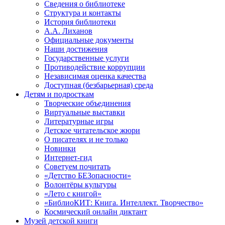
Сведения о библиотеке
Структура и контакты
История библиотеки
А.А. Лиханов
Официальные документы
Наши достижения
Государственные услуги
Противодействие коррупции
Независимая оценка качества
Доступная (безбарьерная) среда
Детям и подросткам
Творческие объединения
Виртуальные выставки
Литературные игры
Детское читательское жюри
О писателях и не только
Новинки
Интернет-гид
Советуем почитать
«Детство БЕЗопасности»
Волонтёры культуры
«Лето с книгой»
«БиблиоКИТ: Книга. Интеллект. Творчество»
Космический онлайн диктант
Музей детской книги