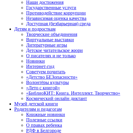
Наши достижения
Государственные услуги
Противодействие коррупции
Независимая оценка качества
Доступная (безбарьерная) среда
Детям и подросткам
Творческие объединения
Виртуальные выставки
Литературные игры
Детское читательское жюри
О писателях и не только
Новинки
Интернет-гид
Советуем почитать
«Детство БЕЗопасности»
Волонтёры культуры
«Лето с книгой»
«БиблиоКИТ: Книга. Интеллект. Творчество»
Космический онлайн диктант
Музей детской книги
Родителям и педагогам
Книжные новинки
Полезные ссылки
О правах ребенка
РДФ в Белгороде