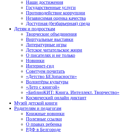
Наши достижения
Государственные услуги
Противодействие коррупции
Независимая оценка качества
Доступная (безбарьерная) среда
Детям и подросткам
Творческие объединения
Виртуальные выставки
Литературные игры
Детское читательское жюри
О писателях и не только
Новинки
Интернет-гид
Советуем почитать
«Детство БЕЗопасности»
Волонтёры культуры
«Лето с книгой»
«БиблиоКИТ: Книга. Интеллект. Творчество»
Космический онлайн диктант
Музей детской книги
Родителям и педагогам
Книжные новинки
Полезные ссылки
О правах ребенка
РДФ в Белгороде