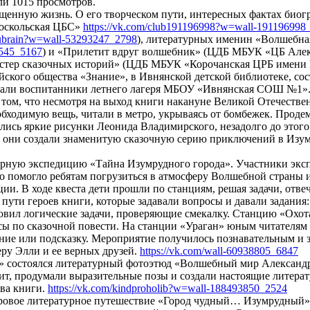
ли 1015 просмотров.
нную жизнь. О его творческом пути, интересных фактах биогра
ооскольская ЦБС»
https://vk.com/club191196998?w=wall-191196998
gubrain?w=wall-53293247_2798
), литературных именин «Волшебная
3545_5167
) и «Прилетит вдруг волшебник» (ЦДБ МБУК «ЦБ Алек
мастер сказочных историй» (ЦДБ МБУК «Корочанская ЦРБ имени
йского общества «Знание», в Ивнянской детской библиотеке, со
тали воспитанники летнего лагеря МБОУ «Ивнянская СОШ №1». 
о том, что несмотря на выход книги накануне Великой Отечестве
бходимую вещь, читали в метро, укрываясь от бомбежек. Проде
ились яркие рисунки Леонида Владимирского, незадолго до этог
е они создали знаменитую сказочную серию приключений в Изум
ную экспедицию «Тайна Изумрудного города». Участники экспе
о помогло ребятам погрузиться в атмосферу Волшебной страны 
ии. В ходе квеста дети прошли по станциям, решая задачи, отве
 пути героев книги, которые задавали вопросы и давали задани
отовил логические задачи, проверяющие смекалку. Станцию «Охо
осы по сказочной повести. На станции «Ураган» юным читателям
ание или подсказку. Мероприятие получилось познавательным и
еру Элли и ее верных друзей.
https://vk.com/wall-60938805_6847
 состоялся литературный фотоэтюд «Волшебный мир Александр
ит, продумали выразительные позы и создали настоящие литера
тва книги.
https://vk.com/kindproholib?w=wall-188493850_2524
овое литературное путешествие «Город чудный… Изумрудный», в