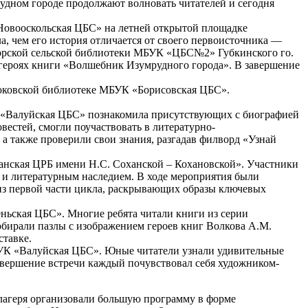
удном городе продолжают волновать читателей и сегодня
Новооскольская ЦБС» на летней открытой площадке
а, чем его история отличается от своего первоисточника —
орской сельской библиотеки МБУК «ЦБС№2» Губкинского го.
о героях книги «Волшебник Изумрудного города». В завершение
рюковской библиотеке МБУК «Борисовская ЦБС».
 «Валуйская ЦБС» познакомила присутствующих с биографией
вестей, смогли поучаствовать в литературно-
а также проверили свои знания, разгадав филворд «Узнай
нская ЦРБ имени Н.С. Соханской – Кохановской». Участники
 и литературным наследием. В ходе мероприятия были
из первой части цикла, раскрывающих образы ключевых
ньская ЦБС». Многие ребята читали книги из серии
обирали пазлы с изображением героев книг Волкова А.М.
ставке.
БУК «Валуйская ЦБС». Юные читатели узнали удивительные
авершение встречи каждый почувствовал себя художником-
лагеря организовали большую программу в форме