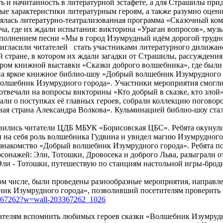
ь и начитанность в литературной эстафете, а для Страшилы пр
ные характеристики литературным героям, а также разумно оцени
лась литературно-театрализованная программа «Сказочный комп
ча, где их ждали испытания: викторина «Ураган вопросов», муз
исполнением песни «Мы в город Изумрудный идём дорогой трудн
гласили читателей стать участниками литературного дилижанс
й стране, в котором их ждали загадки от Страшилы, рассуждения
ором книжной выставки «Сказки доброго волшебника», где были
 яркое книжное библио-шоу «Добрый волшебник Изумрудного го
Волшебник Изумрудного города». Участники мероприятия смогли
отвечали на вопросы викторины «Кто добрый в сказке, кто злой»
дали о поступках её главных героев, собрали коллекцию погов
ная страна Александра Волкова». Кульминацией библио-шоу ста
авились читатели ЦДБ МБУК «Борисовская ЦБС». Ребята окунули
 на себя роль волшебника Гудвина и увидел магию Изумрудного
 знакомство «Добрый волшебник Изумрудного города». Ребята п
сонажей: Эли, Тотошки, Дровосека и доброго Льва, разыграли 
а Эли - Тотошки, путешествую по станциям настольной игры-бр
м числе, были проведены разнообразные мероприятия, направле
ик Изумрудного города», позволивший посетителям проверить с
03367262?w=wall-203367262_1026
тателям вспомнить любимых героев сказки «Волшебник Изумрудно