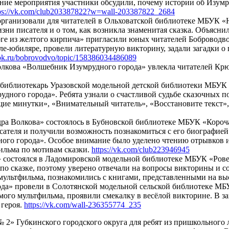
ение мероприятия участники обсудили, почему истории об Изумр
ps://vk.com/club203387822?w=wall-203387822_2684
организовали для читателей в Ольховатской библиотеке МБУК «
и писателя и о том, как возникла знаменитая сказка. Объяснил
ге из желтого кирпича» пригласили юных читателей Боброводв
ле-юбиляре, провели литературную викторину, задали загадки 
/ok.ru/bobrovodvo/topic/158386034486089
Волкова «Волшебник Изумрудного города» увлекла читателей К
 библиотекарь Уразовской модельной детской библиотеки МБУК
дного города». Ребята узнали о счастливой судьбе сказочных по
е минутки», «Внимательный читатель», «Восстановите текст», 
а Волкова» состоялось в Бубновской библиотеке МБУК «Короча
сателя и получили возможность познакомиться с его биографией
ого города». Особое внимание было уделено чтению отрывков 
ильма по мотивам сказки.
https://vk.com/club223946945
 состоялся в Ладомировской модельной библиотеке МБУК «Рове
о сказке, поэтому уверено отвечали на вопросы викторины и с
мультфильма, познакомились с книгами, представленными на вы
да» провели в Солотянской модельной сельской библиотеке М
ого мультфильма, проявили смекалку в весёлой викторине. В з
 героя.
https://vk.com/wall-236355774_235
» Губкинского городского округа для ребят из пришкольного 