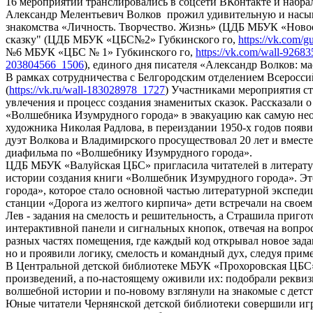
16 мероприятий транслировались в соцсети ВКонтакте и набра
Александр Мелентьевич Волков прожил удивительную и насыще
знакомства «Личность. Творчество. Жизнь» (ЦДБ МБУК «Нов
сказку" (ЦДБ МБУК «ЦБС№2» Губкинского го,
https://vk.com/
№6 МБУК «ЦБС № 1» Губкинского го,
https://vk.com/wall-9268
203804566_1506
), единого дня писателя «Александр Волков: 
В рамках сотрудничества с Белгородским отделением Всеросси
(
https://vk.ru/wall-183028978_1727
) Участниками мероприятия с
увлечения и процесс создания знаменитых сказок. Рассказали 
«Волшебника Изумрудного города» в эвакуацию как самую нео
художника Николая Радлова, в переиздании 1950-х годов появ
дуэт Волкова и Владимирского просуществовал 20 лет и вмест
диафильма по «Волшебнику Изумрудного города».
ЦДБ МБУК «Валуйская ЦБС» пригласила читателей в литератур
истории создания книги «Волшебник Изумрудного города». Эт
города», которое стало основной частью литературной экспедиц
станции «Дорога из желтого кирпича» дети встречали на своем
Лев - задания на смелость и решительность, а Страшила приг
интерактивной панели и сигнальных кнопок, отвечая на вопр
разных частях помещения, где каждый код открывал новое зад
но и проявили логику, смелость и командный дух, следуя прим
В Центральной детской библиотеке МБУК «Прохоровская ЦБС»
произведений, а по-настоящему оживили их: подобрали реквиз
волшебной истории и по-новому взглянули на знакомые с детс
Юные читатели Чернянской детской библиотеки совершили игр