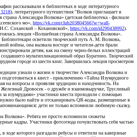
фии рассказывали в библиотеках в ходе литературного
_3218
), литературного путешествия "Волков приглашает в
 страна Александра Волкова» (детская библиотека - филиале
сеевского мо»,
https://vk.com/club203804566?w=wall-
 Н.С. Соханской – Кохановской»,
https://vk.com/id290438992
).
стоялась лекция «Волшебная страна Александра Волкова».
Библиотекари осветили творческий путь А. М. Волкова,
нной войны, она вызвала восторг и читатели-дети брали
монстрировали детям, как на смену черно-белых иллюстраций
о создавшего мультипликационный образ Буратино. Творческий
рудном городе из шести книг. Завершилась лекция просмотром
диции узнали о жизни и творчестве Александра Волкова и
и подготовиться к квест - приключению «Тайна Изумрудного
чая на вопросы и проявляя эрудицию и находчивость. На
я: Железный Дровосек - о дружбе и взаимовыручке, Трусливый
та за изумрудами» участники квеста проходили с помощью
 нужно было найти и отсканировать QR-коды, размещенные в
 запоминающимся: дети не только вспомнили любимую сказку,
а Волкова». Ребята не просто вспомнили сюжеты
турные кадры. Участники фотоэтюда почувствовать себя частью
 ходе которого разгадали ребусы и ответили на каверзные