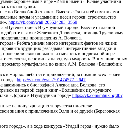
идумали хорошее имя в игре «Имя в имени». Юные участники
вать их поступки.
ас по Волшебной стране». Вместе с Элли и её спутниками
ыкальные паузы и угадывание песен героев; строительство
ой».
https://vk.com/wall-205524283_3568
а «Путешествие в Изумрудный город». Вместе с главной
 о доброте в замке Железного Дровосека, помощь Трусливому
 представлены произведения А. Волкова.
рода» Ребята узнали много интересных фактов из жизни
 проявить эрудицию разгадывая интерактивные загадки и
, проверили свою ловкость и смелость в подвижной игре
орок о смелости, вспоминая народную мудрость. Вниманию юных
л просмотр мультфильма по книге А.М. Волкова «Волшебник
сь в мир волшебства и приключений, вспомнив всех героев
 города.
https://vk.com/wall-201474577_2647
ознакомились с биографией Александра Волкова, его
отрывок из первой серии книг «Волшебник изумрудного
одилки «Дорога в Изумрудный город»
https://vk.com/mbuk_grdb?
нные на популяризацию творчества писателя:
вои знания о приключениях Элли и её друзей (Береговская
го города», а в ходе конкурса «Угадай героя» нужно было