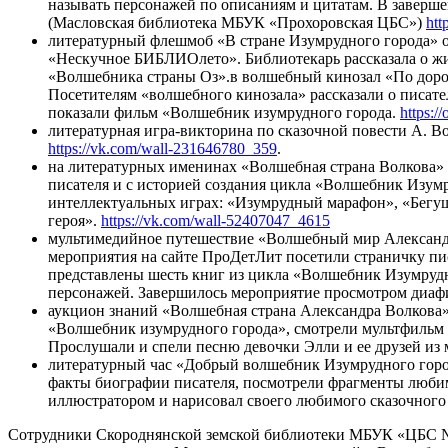
называть персонажей по описаниям и цитатам. В заверш
(Масловская библиотека МБУК «Прохоровская ЦБС»)
htt
литературный флешмоб «В стране Изумрудного города» 
«Нескучное БИБЛИОлето». Библиотекарь рассказала о жизн
«Волшебника страны Оз».в волшебный кинозал «По доро
Посетителям «волшебного кинозала» рассказали о писате
показали фильм «Волшебник изумрудного города.
https:/
литературная игра-викторина по сказочной повести А. 
https://vk.com/wall-231646780_359
.
на литературных именинах «Волшебная страна Волкова»
писателя и с историей создания цикла «Волшебник Изумру
интеллектуальных играх: «Изумрудный марафон», «Бегущи
героя».
https://vk.com/wall-52407047_4615
мультимедийное путешествие «Волшебный мир Александр
мероприятия на сайте ПроДетЛит посетили страничку пи
представлены шесть книг из цикла «Волшебник Изумрудн
персонажей. Завершилось мероприятие просмотром диаф
аукцион знаний «Волшебная страна Александра Волкова»
«Волшебник изумрудного города», смотрели мультфильм п
Прослушали и спели песню девочки Элли и ее друзей из 
литературный час «Добрый волшебник Изумрудного горо
факты биографии писателя, посмотрели фрагменты любим
иллюстратором и нарисовал своего любимого сказочного
Сотрудники Скороднянской земской библиотеки МБУК «ЦБС № 2