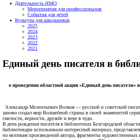
Деятельность НМО
Мероприятия для профессионалов
События для детей
Культура для школьников
2025
2024
2023
2022
2021
Единый день писателя в библи
о проведении областной акции «Единый день писателя» в
Александр Мелентьевич Волков — русский и советский писатель
заново создал мир Волшебной страны в своей знаменитой сери
смелости, верности, дружбе и вере в чудо.
В день рождения писателя в библиотеках Белгородской област
библиотекари использовали интересный материал, представле
по мотивам произведений автора, фрагменты художественных и