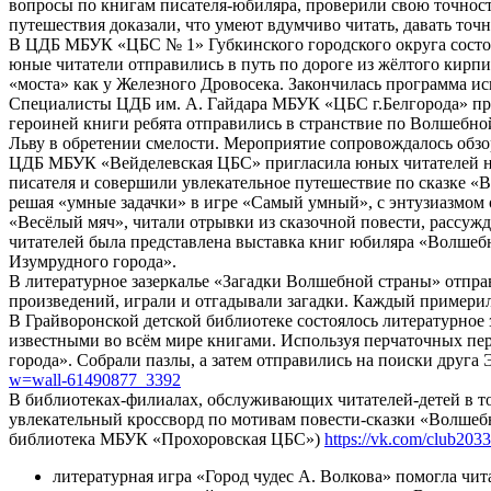
вопросы по книгам писателя-юбиляра, проверили свою точност
путешествия доказали, что умеют вдумчиво читать, давать точ
В ЦДБ МБУК «ЦБС № 1» Губкинского городского округа состоя
юные читатели отправились в путь по дороге из жёлтого кирпи
«моста» как у Железного Дровосека. Закончилась программа 
Специалисты ЦДБ им. А. Гайдара МБУК «ЦБС г.Белгорода» при
героиней книги ребята отправились в странствие по Волшебно
Льву в обретении смелости. Мероприятие сопровождалось обз
ЦДБ МБУК «Вейделевская ЦБС» пригласила юных читателей на
писателя и совершили увлекательное путешествие по сказке «
решая «умные задачки» в игре «Самый умный», с энтузиазмом 
«Весёлый мяч», читали отрывки из сказочной повести, рассуж
читателей была представлена выставка книг юбиляра «Волшеб
Изумрудного города».
В литературное зазеркалье «Загадки Волшебной страны» отпр
произведений, играли и отгадывали загадки. Каждый примерил
В Грайворонской детской библиотеке состоялось литературное
известными во всём мире книгами. Используя перчаточных пер
города». Собрали пазлы, а затем отправились на поиски друг
w=wall-61490877_3392
В библиотеках-филиалах, обслуживающих читателей-детей в то
увлекательный кроссворд по мотивам повести-сказки «Волшебн
библиотека МБУК «Прохоровская ЦБС»)
https://vk.com/club2
литературная игра «Город чудес А. Волкова» помогла чи