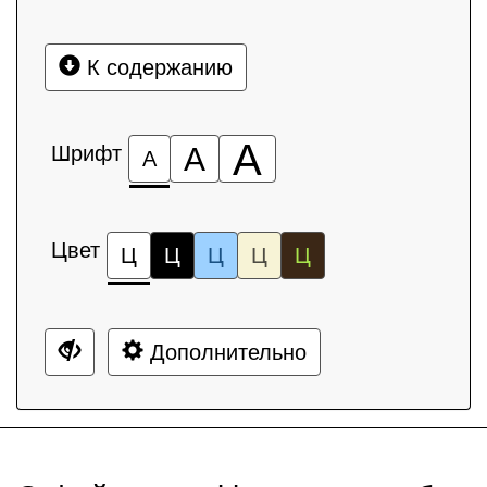
К содержанию
А
Шрифт
А
А
Цвет
Ц
Ц
Ц
Ц
Ц
Дополнительно