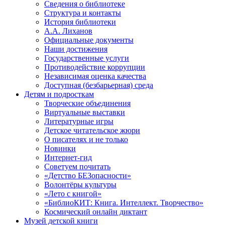
Сведения о библиотеке
Структура и контакты
История библиотеки
А.А. Лиханов
Официальные документы
Наши достижения
Государственные услуги
Противодействие коррупции
Независимая оценка качества
Доступная (безбарьерная) среда
Детям и подросткам
Творческие объединения
Виртуальные выставки
Литературные игры
Детское читательское жюри
О писателях и не только
Новинки
Интернет-гид
Советуем почитать
«Детство БЕЗопасности»
Волонтёры культуры
«Лето с книгой»
«БиблиоКИТ: Книга. Интеллект. Творчество»
Космический онлайн диктант
Музей детской книги