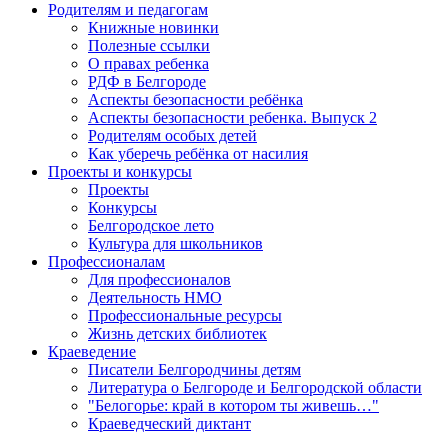
Родителям и педагогам
Книжные новинки
Полезные ссылки
О правах ребенка
РДФ в Белгороде
Аспекты безопасности ребёнка
Аспекты безопасности ребенка. Выпуск 2
Родителям особых детей
Как уберечь ребёнка от насилия
Проекты и конкурсы
Проекты
Конкурсы
Белгородское лето
Культура для школьников
Профессионалам
Для профессионалов
Деятельность НМО
Профессиональные ресурсы
Жизнь детских библиотек
Краеведение
Писатели Белгородчины детям
Литература о Белгороде и Белгородской области
"Белогорье: край в котором ты живешь…"
Краеведческий диктант