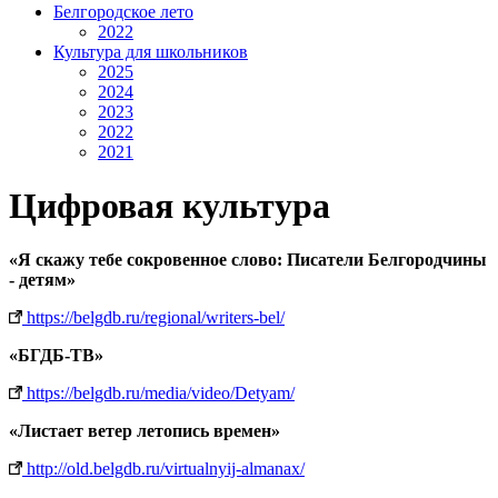
Белгородское лето
2022
Культура для школьников
2025
2024
2023
2022
2021
Цифровая культура
«Я скажу тебе сокровенное слово: Писатели Белгородчины
- детям»
https://belgdb.ru/regional/writers-bel/
«БГДБ-ТВ»
https://belgdb.ru/media/video/Detyam/
«Листает ветер летопись времен»
http://old.belgdb.ru/virtualnyij-almanax/