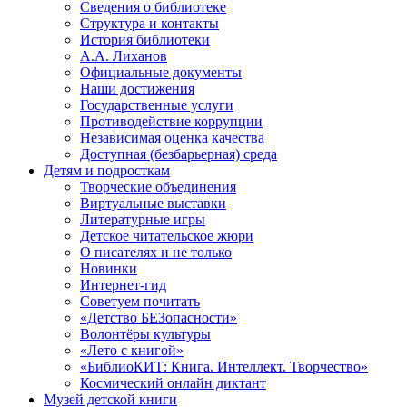
Сведения о библиотеке
Структура и контакты
История библиотеки
А.А. Лиханов
Официальные документы
Наши достижения
Государственные услуги
Противодействие коррупции
Независимая оценка качества
Доступная (безбарьерная) среда
Детям и подросткам
Творческие объединения
Виртуальные выставки
Литературные игры
Детское читательское жюри
О писателях и не только
Новинки
Интернет-гид
Советуем почитать
«Детство БЕЗопасности»
Волонтёры культуры
«Лето с книгой»
«БиблиоКИТ: Книга. Интеллект. Творчество»
Космический онлайн диктант
Музей детской книги