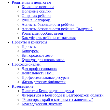
Родителям и педагогам
Книжные новинки
Полезные ссылки
О правах ребенка
РДФ в Белгороде
Аспекты безопасности ребёнка
Аспекты безопасности ребенка. Выпуск 2
Родителям особых детей
Как уберечь ребёнка от насилия
Проекты и конкурсы
Проекты
Конкурсы
Белгородское лето
Культура для школьников
Профессионалам
Для профессионалов
Деятельность НМО
Профессиональные ресурсы
Жизнь детских библиотек
Краеведение
Писатели Белгородчины детям
Литература о Белгороде и Белгородской области
"Белогорье: край в котором ты живешь…"
Краеведческий диктант