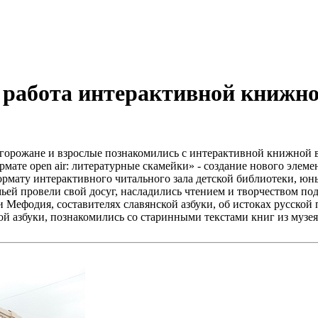
 работа интерактивной книжно
горожане и взрослые познакомились с интерактивной книжной в
ате open air: литературные скамейки» - создание нового элемен
формату интерактивного читального зала детской библиотеки, ю
мьей провели свой досуг, насладились чтением и творчеством по
 Мефодия, составителях славянской азбуки, об истоках русской
й азбуки, познакомились со старинными текстами книг из музея