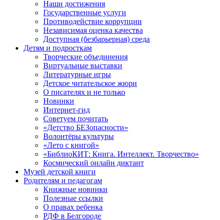
Наши достижения
Государственные услуги
Противодействие коррупции
Независимая оценка качества
Доступная (безбарьерная) среда
Детям и подросткам
Творческие объединения
Виртуальные выставки
Литературные игры
Детское читательское жюри
О писателях и не только
Новинки
Интернет-гид
Советуем почитать
«Детство БЕЗопасности»
Волонтёры культуры
«Лето с книгой»
«БиблиоКИТ: Книга. Интеллект. Творчество»
Космический онлайн диктант
Музей детской книги
Родителям и педагогам
Книжные новинки
Полезные ссылки
О правах ребенка
РДФ в Белгороде