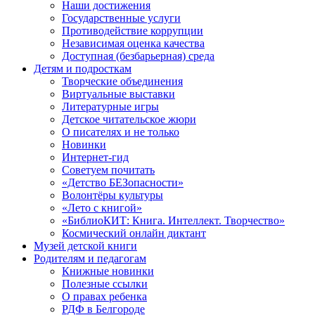
Наши достижения
Государственные услуги
Противодействие коррупции
Независимая оценка качества
Доступная (безбарьерная) среда
Детям и подросткам
Творческие объединения
Виртуальные выставки
Литературные игры
Детское читательское жюри
О писателях и не только
Новинки
Интернет-гид
Советуем почитать
«Детство БЕЗопасности»
Волонтёры культуры
«Лето с книгой»
«БиблиоКИТ: Книга. Интеллект. Творчество»
Космический онлайн диктант
Музей детской книги
Родителям и педагогам
Книжные новинки
Полезные ссылки
О правах ребенка
РДФ в Белгороде