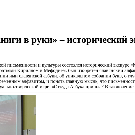
книги в руки» – исторический э
ой письменности и культуры состоялся исторический экскурс «Кт
 братьями Кириллом и Мефодием, был изобретён славянский алф
ании ими славянской азбуки, об уникальном собрании букв, о г
ременным алфавитом, и понять главную мысль, что письменност
ктуально-творческой игре «Откуда Азбука пришла? В заключение