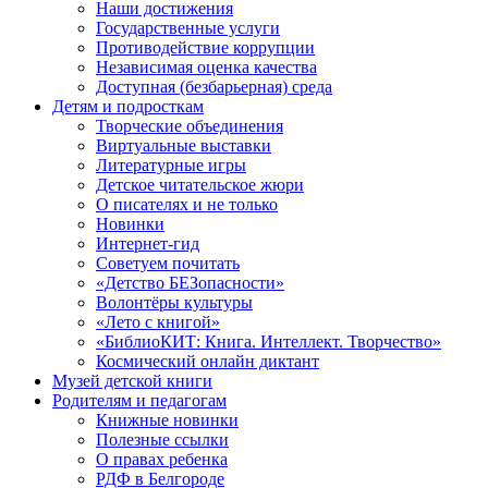
Наши достижения
Государственные услуги
Противодействие коррупции
Независимая оценка качества
Доступная (безбарьерная) среда
Детям и подросткам
Творческие объединения
Виртуальные выставки
Литературные игры
Детское читательское жюри
О писателях и не только
Новинки
Интернет-гид
Советуем почитать
«Детство БЕЗопасности»
Волонтёры культуры
«Лето с книгой»
«БиблиоКИТ: Книга. Интеллект. Творчество»
Космический онлайн диктант
Музей детской книги
Родителям и педагогам
Книжные новинки
Полезные ссылки
О правах ребенка
РДФ в Белгороде