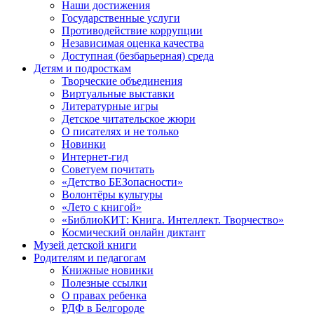
Наши достижения
Государственные услуги
Противодействие коррупции
Независимая оценка качества
Доступная (безбарьерная) среда
Детям и подросткам
Творческие объединения
Виртуальные выставки
Литературные игры
Детское читательское жюри
О писателях и не только
Новинки
Интернет-гид
Советуем почитать
«Детство БЕЗопасности»
Волонтёры культуры
«Лето с книгой»
«БиблиоКИТ: Книга. Интеллект. Творчество»
Космический онлайн диктант
Музей детской книги
Родителям и педагогам
Книжные новинки
Полезные ссылки
О правах ребенка
РДФ в Белгороде