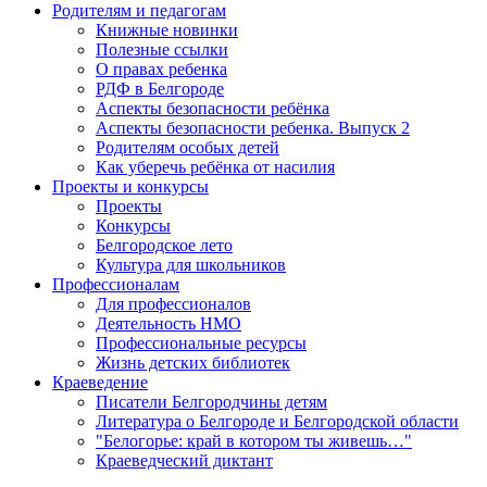
Родителям и педагогам
Книжные новинки
Полезные ссылки
О правах ребенка
РДФ в Белгороде
Аспекты безопасности ребёнка
Аспекты безопасности ребенка. Выпуск 2
Родителям особых детей
Как уберечь ребёнка от насилия
Проекты и конкурсы
Проекты
Конкурсы
Белгородское лето
Культура для школьников
Профессионалам
Для профессионалов
Деятельность НМО
Профессиональные ресурсы
Жизнь детских библиотек
Краеведение
Писатели Белгородчины детям
Литература о Белгороде и Белгородской области
"Белогорье: край в котором ты живешь…"
Краеведческий диктант