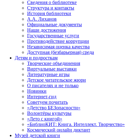
Сведения о библиотеке
Структура и контакты
История библиотеки
А.А. Лиханов
Официальные документы
Наши достижения
Государственные услуги
Противодействие коррупции
Независимая оценка качества
Доступная (безбарьерная) среда
Детям и подросткам
Творческие объединения
Виртуальные выставки
Литературные игры
Детское читательское жюри
О писателях и не только
Новинки
Интернет-гид
Советуем почитать
«Детство БЕЗопасности»
Волонтёры культуры
«Лето с книгой»
«БиблиоКИТ: Книга. Интеллект. Творчество»
Космический онлайн диктант
Музей детской книги