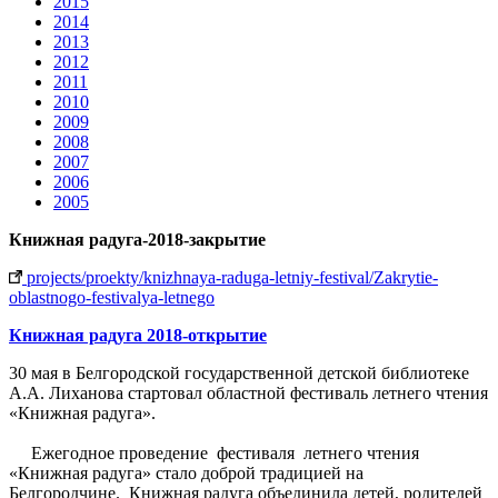
2015
2014
2013
2012
2011
2010
2009
2008
2007
2006
2005
Книжная радуга-2018-закрытие
projects/proekty/knizhnaya-raduga-letniy-festival/Zakrytie-
oblastnogo-festivalya-letnego
Книжная радуга 2018-открытие
30 мая в Белгородской государственной детской библиотеке
А.А. Лиханова стартовал областной фестиваль летнего чтения
«Книжная радуга».
Ежегодное проведение фестиваля летнего чтения
«Книжная радуга» стало доброй традицией на
Белгородчине. Книжная радуга объединила детей, родителей