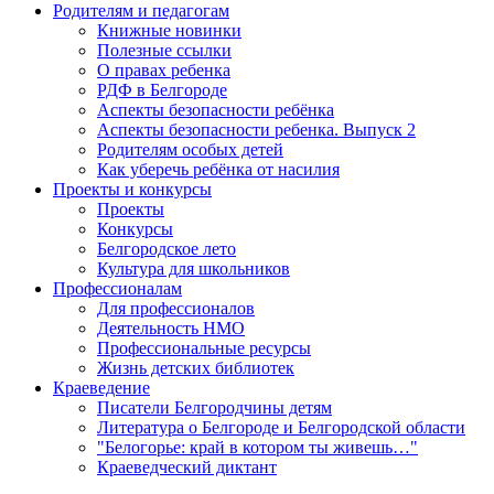
Родителям и педагогам
Книжные новинки
Полезные ссылки
О правах ребенка
РДФ в Белгороде
Аспекты безопасности ребёнка
Аспекты безопасности ребенка. Выпуск 2
Родителям особых детей
Как уберечь ребёнка от насилия
Проекты и конкурсы
Проекты
Конкурсы
Белгородское лето
Культура для школьников
Профессионалам
Для профессионалов
Деятельность НМО
Профессиональные ресурсы
Жизнь детских библиотек
Краеведение
Писатели Белгородчины детям
Литература о Белгороде и Белгородской области
"Белогорье: край в котором ты живешь…"
Краеведческий диктант