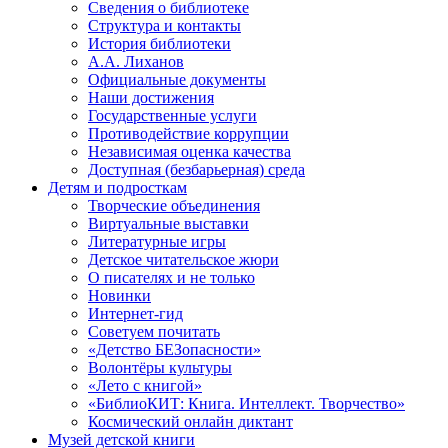
Сведения о библиотеке
Структура и контакты
История библиотеки
А.А. Лиханов
Официальные документы
Наши достижения
Государственные услуги
Противодействие коррупции
Независимая оценка качества
Доступная (безбарьерная) среда
Детям и подросткам
Творческие объединения
Виртуальные выставки
Литературные игры
Детское читательское жюри
О писателях и не только
Новинки
Интернет-гид
Советуем почитать
«Детство БЕЗопасности»
Волонтёры культуры
«Лето с книгой»
«БиблиоКИТ: Книга. Интеллект. Творчество»
Космический онлайн диктант
Музей детской книги