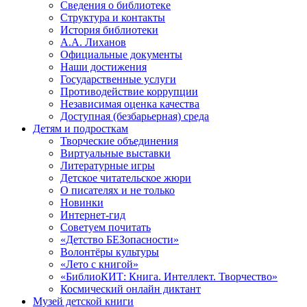
Сведения о библиотеке
Структура и контакты
История библиотеки
А.А. Лиханов
Официальные документы
Наши достижения
Государственные услуги
Противодействие коррупции
Независимая оценка качества
Доступная (безбарьерная) среда
Детям и подросткам
Творческие объединения
Виртуальные выставки
Литературные игры
Детское читательское жюри
О писателях и не только
Новинки
Интернет-гид
Советуем почитать
«Детство БЕЗопасности»
Волонтёры культуры
«Лето с книгой»
«БиблиоКИТ: Книга. Интеллект. Творчество»
Космический онлайн диктант
Музей детской книги