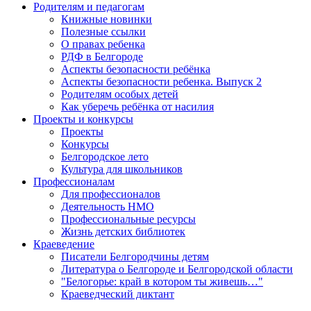
Родителям и педагогам
Книжные новинки
Полезные ссылки
О правах ребенка
РДФ в Белгороде
Аспекты безопасности ребёнка
Аспекты безопасности ребенка. Выпуск 2
Родителям особых детей
Как уберечь ребёнка от насилия
Проекты и конкурсы
Проекты
Конкурсы
Белгородское лето
Культура для школьников
Профессионалам
Для профессионалов
Деятельность НМО
Профессиональные ресурсы
Жизнь детских библиотек
Краеведение
Писатели Белгородчины детям
Литература о Белгороде и Белгородской области
"Белогорье: край в котором ты живешь…"
Краеведческий диктант