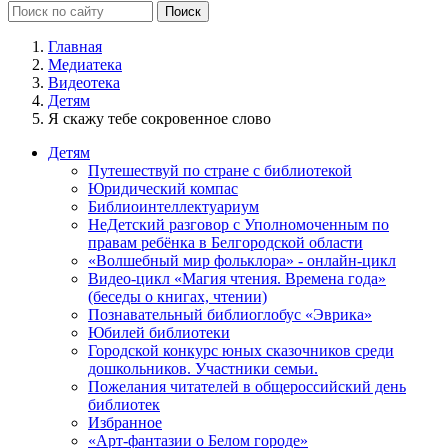
Главная
Медиатека
Видеотека
Детям
Я скажу тебе сокровенное слово
Детям
Путешествуй по стране с библиотекой
Юридический компас
Библиоинтеллектуариум
НеДетский разговор с Уполномоченным по
правам ребёнка в Белгородской области
«Волшебный мир фольклора» - онлайн-цикл
Видео-цикл «Магия чтения. Времена года»
(беседы о книгах, чтении)
Познавательный библиоглобус «Эврика»
Юбилей библиотеки
Городской конкурс юных сказочников среди
дошкольников. Участники семьи.
Пожелания читателей в общероссийский день
библиотек
Избранное
«Арт-фантазии о Белом городе»