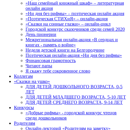
«Наш семейный книжный шкаф» – литературная
онлайн акция
«Ни дня без рифмы» – поэтическая онлайн акция
«Поэтическая СТИХиЯ» – онлайн-акция
«Сказки на сонные глазки» – онлайн-цикл
Городской конкурс сказочников среди семей 2020
День пионерии
Межрегиональная онлайн-акция «В сердцах и
книгах - память о войне»
Неделя детской книги на Белгородчине
Поэтическая онлайн-акция «Ни дня без рифмы»
Финансовая грамотность
Читают папы
Я скажу тебе сокровенное слово
Коллегам
«Сказки на ушко»
ДЛЯ ДЕТЕЙ ДОШКОЛЬНОГО ВОЗРАСТА, 0-5
ЛЕТ
ДЛЯ ДЕТЕЙ МЛАДШЕГО ВОЗРАСТА, 5-10 ЛЕТ
ДЛЯ ДЕТЕЙ СРЕДНЕГО ВОЗРАСТА, 9-14 ЛЕТ
Конкурсы
«Добрые рифмы» - городской конкурс чтецов
среди дошкольников
Родителям
Онлайн-лекторий «Родителям на заметку»