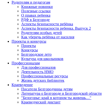
Родителям и педагогам
Книжные новинки
Полезные ссылки
О правах ребенка
РДФ в Белгороде
Аспекты безопасности ребёнка
Аспекты безопасности ребенка. Выпуск 2
Родителям особых детей
Как уберечь ребёнка от насилия
Проекты и конкурсы
Проекты
Конкурсы
Белгородское лето
Культура для школьников
Профессионалам
Для профессионалов
Деятельность НМО
Профессиональные ресурсы
Жизнь детских библиотек
Краеведение
Писатели Белгородчины детям
Литература о Белгороде и Белгородской области
"Белогорье: край в котором ты живешь…"
Краеведческий диктант