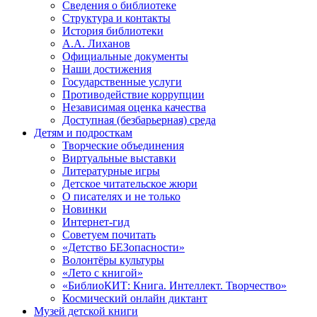
Сведения о библиотеке
Структура и контакты
История библиотеки
А.А. Лиханов
Официальные документы
Наши достижения
Государственные услуги
Противодействие коррупции
Независимая оценка качества
Доступная (безбарьерная) среда
Детям и подросткам
Творческие объединения
Виртуальные выставки
Литературные игры
Детское читательское жюри
О писателях и не только
Новинки
Интернет-гид
Советуем почитать
«Детство БЕЗопасности»
Волонтёры культуры
«Лето с книгой»
«БиблиоКИТ: Книга. Интеллект. Творчество»
Космический онлайн диктант
Музей детской книги