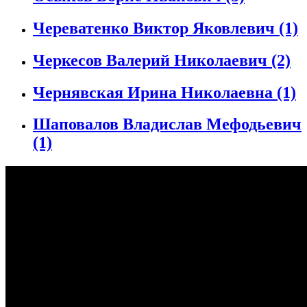
Череватенко Виктор Яковлевич
(1)
Черкесов Валерий Николаевич
(2)
Чернявская Ирина Николаевна
(1)
Шаповалов Владислав Мефодьевич
(1)