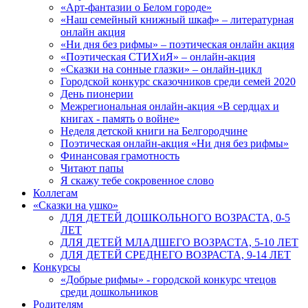
«Арт-фантазии о Белом городе»
«Наш семейный книжный шкаф» – литературная
онлайн акция
«Ни дня без рифмы» – поэтическая онлайн акция
«Поэтическая СТИХиЯ» – онлайн-акция
«Сказки на сонные глазки» – онлайн-цикл
Городской конкурс сказочников среди семей 2020
День пионерии
Межрегиональная онлайн-акция «В сердцах и
книгах - память о войне»
Неделя детской книги на Белгородчине
Поэтическая онлайн-акция «Ни дня без рифмы»
Финансовая грамотность
Читают папы
Я скажу тебе сокровенное слово
Коллегам
«Сказки на ушко»
ДЛЯ ДЕТЕЙ ДОШКОЛЬНОГО ВОЗРАСТА, 0-5
ЛЕТ
ДЛЯ ДЕТЕЙ МЛАДШЕГО ВОЗРАСТА, 5-10 ЛЕТ
ДЛЯ ДЕТЕЙ СРЕДНЕГО ВОЗРАСТА, 9-14 ЛЕТ
Конкурсы
«Добрые рифмы» - городской конкурс чтецов
среди дошкольников
Родителям