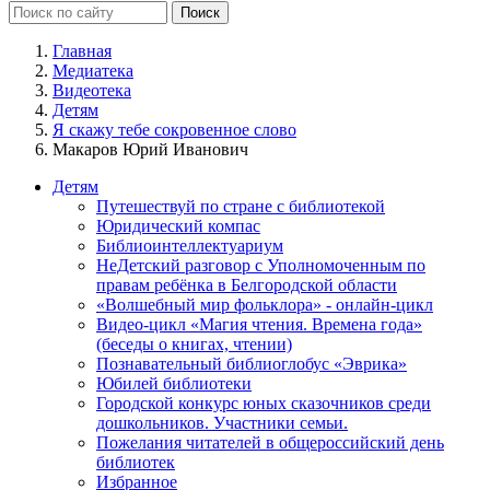
Главная
Медиатека
Видеотека
Детям
Я скажу тебе сокровенное слово
Макаров Юрий Иванович
Детям
Путешествуй по стране с библиотекой
Юридический компас
Библиоинтеллектуариум
НеДетский разговор с Уполномоченным по
правам ребёнка в Белгородской области
«Волшебный мир фольклора» - онлайн-цикл
Видео-цикл «Магия чтения. Времена года»
(беседы о книгах, чтении)
Познавательный библиоглобус «Эврика»
Юбилей библиотеки
Городской конкурс юных сказочников среди
дошкольников. Участники семьи.
Пожелания читателей в общероссийский день
библиотек
Избранное