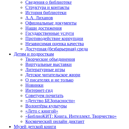
Сведения о библиотеке
Структура и контакты
История библиотеки
А.А. Лиханов
Официальные документы
Наши достижения
Государственные услуги
Противодействие коррупции
Независимая оценка качества
Доступная (безбарьерная) среда
Детям и подросткам
Творческие объединения
Виртуальные выставки
Литературные игры
Детское читательское жюри
О писателях и не только
Новинки
Интернет-гид
Советуем почитать
«Детство БЕЗопасности»
Волонтёры культуры
«Лето с книгой»
«БиблиоКИТ: Книга. Интеллект. Творчество»
Космический онлайн диктант
Музей детской книги