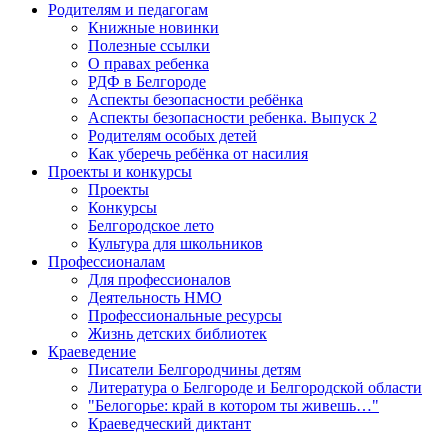
Родителям и педагогам
Книжные новинки
Полезные ссылки
О правах ребенка
РДФ в Белгороде
Аспекты безопасности ребёнка
Аспекты безопасности ребенка. Выпуск 2
Родителям особых детей
Как уберечь ребёнка от насилия
Проекты и конкурсы
Проекты
Конкурсы
Белгородское лето
Культура для школьников
Профессионалам
Для профессионалов
Деятельность НМО
Профессиональные ресурсы
Жизнь детских библиотек
Краеведение
Писатели Белгородчины детям
Литература о Белгороде и Белгородской области
"Белогорье: край в котором ты живешь…"
Краеведческий диктант