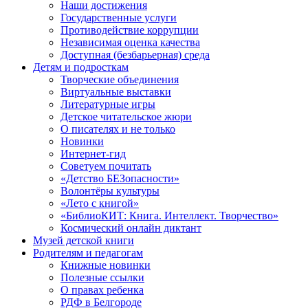
Наши достижения
Государственные услуги
Противодействие коррупции
Независимая оценка качества
Доступная (безбарьерная) среда
Детям и подросткам
Творческие объединения
Виртуальные выставки
Литературные игры
Детское читательское жюри
О писателях и не только
Новинки
Интернет-гид
Советуем почитать
«Детство БЕЗопасности»
Волонтёры культуры
«Лето с книгой»
«БиблиоКИТ: Книга. Интеллект. Творчество»
Космический онлайн диктант
Музей детской книги
Родителям и педагогам
Книжные новинки
Полезные ссылки
О правах ребенка
РДФ в Белгороде