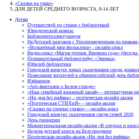
«Сказки на ушко»
ДЛЯ ДЕТЕЙ СРЕДНЕГО ВОЗРАСТА, 9-14 ЛЕТ
Детям
Путешествуй по стране с библиотекой
Юридический компас
Библиоинтеллектуариум
НеДетский разговор с Уполномоченным по правам р
«Волшебный мир фольклора» - онлайн-цикл
Видео-цикл «Магия чтения. Времена года» (беседы 
Познавательный библиоглобус «Эврика»
Юбилей библиотеки
Городской конкурс юных сказочников среди дошкол
Пожелания читателей в общероссийский день библ
Избранное
«Арт-фантазии о Белом городе»
«Наш семейный книжный шкаф» – литературная он
«Ни дня без рифмы» – поэтическая онлайн акция
«Поэтическая СТИХиЯ» – онлайн-акция
«Сказки на сонные глазки» – онлайн-цикл
Городской конкурс сказочников среди семей 2020
День пионерии
Межрегиональная онлайн-акция «В сердцах и книгах
Неделя детской книги на Белгородчине
Поэтическая онлайн-акция «Ни дня без рифмы»