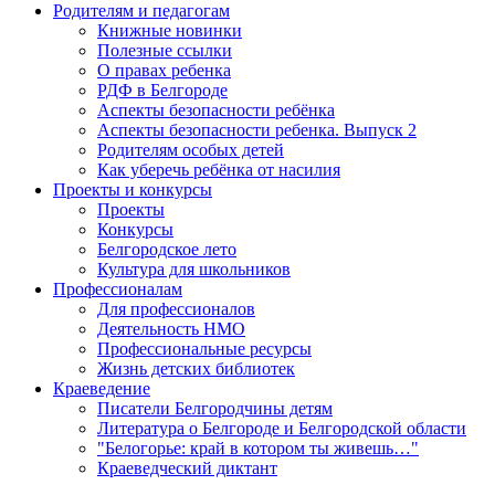
Родителям и педагогам
Книжные новинки
Полезные ссылки
О правах ребенка
РДФ в Белгороде
Аспекты безопасности ребёнка
Аспекты безопасности ребенка. Выпуск 2
Родителям особых детей
Как уберечь ребёнка от насилия
Проекты и конкурсы
Проекты
Конкурсы
Белгородское лето
Культура для школьников
Профессионалам
Для профессионалов
Деятельность НМО
Профессиональные ресурсы
Жизнь детских библиотек
Краеведение
Писатели Белгородчины детям
Литература о Белгороде и Белгородской области
"Белогорье: край в котором ты живешь…"
Краеведческий диктант