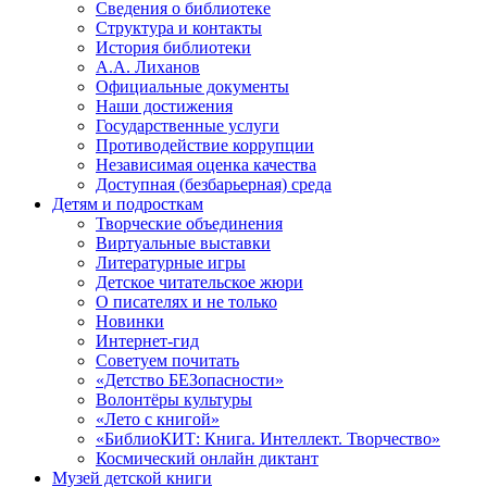
Сведения о библиотеке
Структура и контакты
История библиотеки
А.А. Лиханов
Официальные документы
Наши достижения
Государственные услуги
Противодействие коррупции
Независимая оценка качества
Доступная (безбарьерная) среда
Детям и подросткам
Творческие объединения
Виртуальные выставки
Литературные игры
Детское читательское жюри
О писателях и не только
Новинки
Интернет-гид
Советуем почитать
«Детство БЕЗопасности»
Волонтёры культуры
«Лето с книгой»
«БиблиоКИТ: Книга. Интеллект. Творчество»
Космический онлайн диктант
Музей детской книги