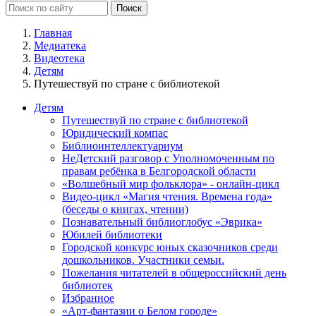
Главная
Медиатека
Видеотека
Детям
Путешествуй по стране с библиотекой
Детям
Путешествуй по стране с библиотекой
Юридический компас
Библиоинтеллектуариум
НеДетский разговор с Уполномоченным по
правам ребёнка в Белгородской области
«Волшебный мир фольклора» - онлайн-цикл
Видео-цикл «Магия чтения. Времена года»
(беседы о книгах, чтении)
Познавательный библиоглобус «Эврика»
Юбилей библиотеки
Городской конкурс юных сказочников среди
дошкольников. Участники семьи.
Пожелания читателей в общероссийский день
библиотек
Избранное
«Арт-фантазии о Белом городе»