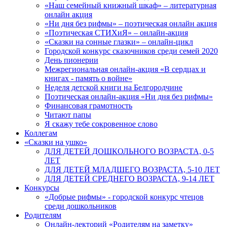
«Наш семейный книжный шкаф» – литературная
онлайн акция
«Ни дня без рифмы» – поэтическая онлайн акция
«Поэтическая СТИХиЯ» – онлайн-акция
«Сказки на сонные глазки» – онлайн-цикл
Городской конкурс сказочников среди семей 2020
День пионерии
Межрегиональная онлайн-акция «В сердцах и
книгах - память о войне»
Неделя детской книги на Белгородчине
Поэтическая онлайн-акция «Ни дня без рифмы»
Финансовая грамотность
Читают папы
Я скажу тебе сокровенное слово
Коллегам
«Сказки на ушко»
ДЛЯ ДЕТЕЙ ДОШКОЛЬНОГО ВОЗРАСТА, 0-5
ЛЕТ
ДЛЯ ДЕТЕЙ МЛАДШЕГО ВОЗРАСТА, 5-10 ЛЕТ
ДЛЯ ДЕТЕЙ СРЕДНЕГО ВОЗРАСТА, 9-14 ЛЕТ
Конкурсы
«Добрые рифмы» - городской конкурс чтецов
среди дошкольников
Родителям
Онлайн-лекторий «Родителям на заметку»