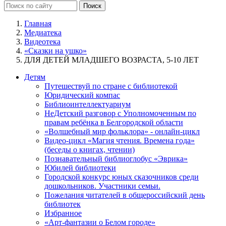
Главная
Медиатека
Видеотека
«Сказки на ушко»
ДЛЯ ДЕТЕЙ МЛАДШЕГО ВОЗРАСТА, 5-10 ЛЕТ
Детям
Путешествуй по стране с библиотекой
Юридический компас
Библиоинтеллектуариум
НеДетский разговор с Уполномоченным по
правам ребёнка в Белгородской области
«Волшебный мир фольклора» - онлайн-цикл
Видео-цикл «Магия чтения. Времена года»
(беседы о книгах, чтении)
Познавательный библиоглобус «Эврика»
Юбилей библиотеки
Городской конкурс юных сказочников среди
дошкольников. Участники семьи.
Пожелания читателей в общероссийский день
библиотек
Избранное
«Арт-фантазии о Белом городе»