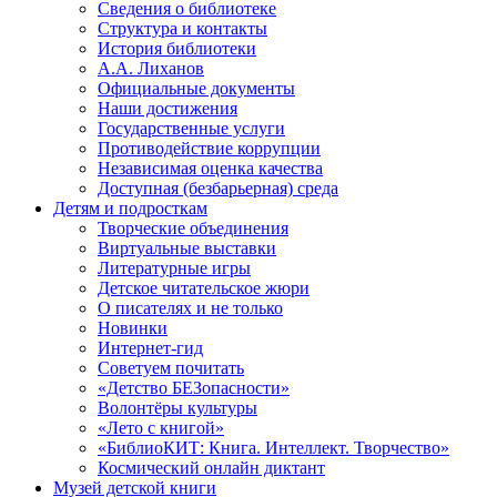
Сведения о библиотеке
Структура и контакты
История библиотеки
А.А. Лиханов
Официальные документы
Наши достижения
Государственные услуги
Противодействие коррупции
Независимая оценка качества
Доступная (безбарьерная) среда
Детям и подросткам
Творческие объединения
Виртуальные выставки
Литературные игры
Детское читательское жюри
О писателях и не только
Новинки
Интернет-гид
Советуем почитать
«Детство БЕЗопасности»
Волонтёры культуры
«Лето с книгой»
«БиблиоКИТ: Книга. Интеллект. Творчество»
Космический онлайн диктант
Музей детской книги