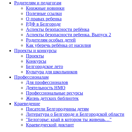
Родителям и педагогам
Книжные новинки
Полезные ссылки
О правах ребенка
РДФ в Белгороде
Аспекты безопасности ребёнка
Аспекты безопасности ребенка. Выпуск 2
Родителям особых детей
Как уберечь ребёнка от насилия
Проекты и конкурсы
Проекты
Конкурсы
Белгородское лето
Культура для школьников
Профессионалам
Для профессионалов
Деятельность НМО
Профессиональные ресурсы
Жизнь детских библиотек
Краеведение
Писатели Белгородчины детям
Литература о Белгороде и Белгородской области
"Белогорье: край в котором ты живешь…"
Краеведческий диктант