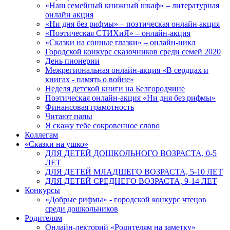
«Наш семейный книжный шкаф» – литературная
онлайн акция
«Ни дня без рифмы» – поэтическая онлайн акция
«Поэтическая СТИХиЯ» – онлайн-акция
«Сказки на сонные глазки» – онлайн-цикл
Городской конкурс сказочников среди семей 2020
День пионерии
Межрегиональная онлайн-акция «В сердцах и
книгах - память о войне»
Неделя детской книги на Белгородчине
Поэтическая онлайн-акция «Ни дня без рифмы»
Финансовая грамотность
Читают папы
Я скажу тебе сокровенное слово
Коллегам
«Сказки на ушко»
ДЛЯ ДЕТЕЙ ДОШКОЛЬНОГО ВОЗРАСТА, 0-5
ЛЕТ
ДЛЯ ДЕТЕЙ МЛАДШЕГО ВОЗРАСТА, 5-10 ЛЕТ
ДЛЯ ДЕТЕЙ СРЕДНЕГО ВОЗРАСТА, 9-14 ЛЕТ
Конкурсы
«Добрые рифмы» - городской конкурс чтецов
среди дошкольников
Родителям
Онлайн-лекторий «Родителям на заметку»