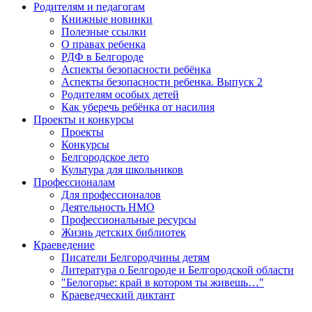
Родителям и педагогам
Книжные новинки
Полезные ссылки
О правах ребенка
РДФ в Белгороде
Аспекты безопасности ребёнка
Аспекты безопасности ребенка. Выпуск 2
Родителям особых детей
Как уберечь ребёнка от насилия
Проекты и конкурсы
Проекты
Конкурсы
Белгородское лето
Культура для школьников
Профессионалам
Для профессионалов
Деятельность НМО
Профессиональные ресурсы
Жизнь детских библиотек
Краеведение
Писатели Белгородчины детям
Литература о Белгороде и Белгородской области
"Белогорье: край в котором ты живешь…"
Краеведческий диктант