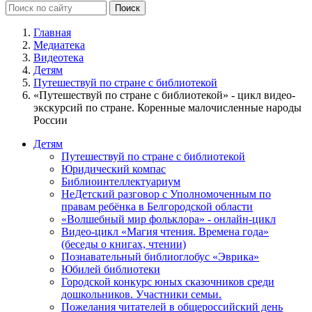
Главная
Медиатека
Видеотека
Детям
Путешествуй по стране с библиотекой
«Путешествуй по стране с библиотекой» - цикл видео-
экскурсий по стране. Коренные малочисленные народы
России
Детям
Путешествуй по стране с библиотекой
Юридический компас
Библиоинтеллектуариум
НеДетский разговор с Уполномоченным по
правам ребёнка в Белгородской области
«Волшебный мир фольклора» - онлайн-цикл
Видео-цикл «Магия чтения. Времена года»
(беседы о книгах, чтении)
Познавательный библиоглобус «Эврика»
Юбилей библиотеки
Городской конкурс юных сказочников среди
дошкольников. Участники семьи.
Пожелания читателей в общероссийский день