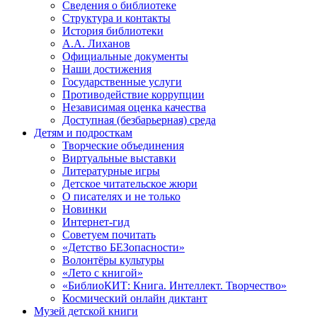
Сведения о библиотеке
Структура и контакты
История библиотеки
А.А. Лиханов
Официальные документы
Наши достижения
Государственные услуги
Противодействие коррупции
Независимая оценка качества
Доступная (безбарьерная) среда
Детям и подросткам
Творческие объединения
Виртуальные выставки
Литературные игры
Детское читательское жюри
О писателях и не только
Новинки
Интернет-гид
Советуем почитать
«Детство БЕЗопасности»
Волонтёры культуры
«Лето с книгой»
«БиблиоКИТ: Книга. Интеллект. Творчество»
Космический онлайн диктант
Музей детской книги