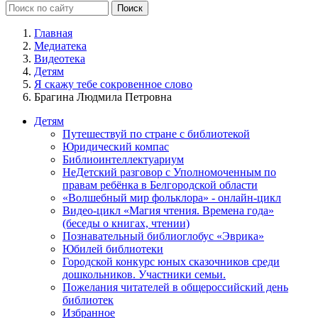
Главная
Медиатека
Видеотека
Детям
Я скажу тебе сокровенное слово
Брагина Людмила Петровна
Детям
Путешествуй по стране с библиотекой
Юридический компас
Библиоинтеллектуариум
НеДетский разговор с Уполномоченным по
правам ребёнка в Белгородской области
«Волшебный мир фольклора» - онлайн-цикл
Видео-цикл «Магия чтения. Времена года»
(беседы о книгах, чтении)
Познавательный библиоглобус «Эврика»
Юбилей библиотеки
Городской конкурс юных сказочников среди
дошкольников. Участники семьи.
Пожелания читателей в общероссийский день
библиотек
Избранное