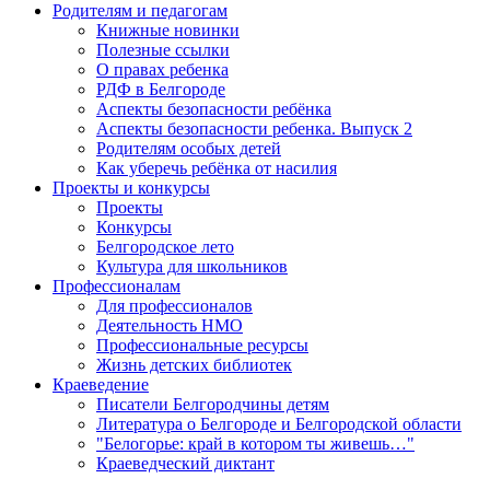
Родителям и педагогам
Книжные новинки
Полезные ссылки
О правах ребенка
РДФ в Белгороде
Аспекты безопасности ребёнка
Аспекты безопасности ребенка. Выпуск 2
Родителям особых детей
Как уберечь ребёнка от насилия
Проекты и конкурсы
Проекты
Конкурсы
Белгородское лето
Культура для школьников
Профессионалам
Для профессионалов
Деятельность НМО
Профессиональные ресурсы
Жизнь детских библиотек
Краеведение
Писатели Белгородчины детям
Литература о Белгороде и Белгородской области
"Белогорье: край в котором ты живешь…"
Краеведческий диктант