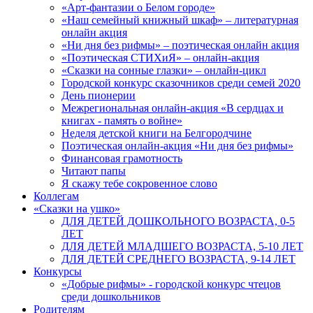
«Арт-фантазии о Белом городе»
«Наш семейный книжный шкаф» – литературная
онлайн акция
«Ни дня без рифмы» – поэтическая онлайн акция
«Поэтическая СТИХиЯ» – онлайн-акция
«Сказки на сонные глазки» – онлайн-цикл
Городской конкурс сказочников среди семей 2020
День пионерии
Межрегиональная онлайн-акция «В сердцах и
книгах - память о войне»
Неделя детской книги на Белгородчине
Поэтическая онлайн-акция «Ни дня без рифмы»
Финансовая грамотность
Читают папы
Я скажу тебе сокровенное слово
Коллегам
«Сказки на ушко»
ДЛЯ ДЕТЕЙ ДОШКОЛЬНОГО ВОЗРАСТА, 0-5
ЛЕТ
ДЛЯ ДЕТЕЙ МЛАДШЕГО ВОЗРАСТА, 5-10 ЛЕТ
ДЛЯ ДЕТЕЙ СРЕДНЕГО ВОЗРАСТА, 9-14 ЛЕТ
Конкурсы
«Добрые рифмы» - городской конкурс чтецов
среди дошкольников
Родителям