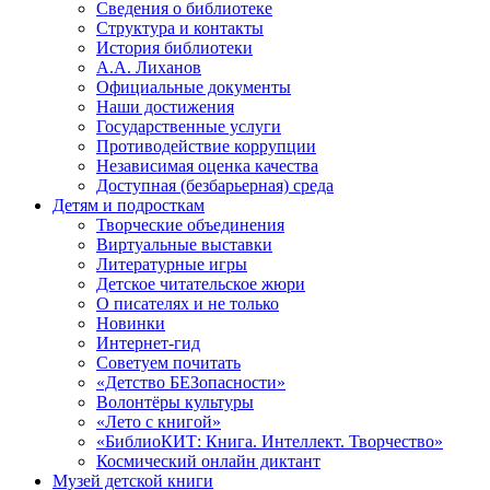
Сведения о библиотеке
Структура и контакты
История библиотеки
А.А. Лиханов
Официальные документы
Наши достижения
Государственные услуги
Противодействие коррупции
Независимая оценка качества
Доступная (безбарьерная) среда
Детям и подросткам
Творческие объединения
Виртуальные выставки
Литературные игры
Детское читательское жюри
О писателях и не только
Новинки
Интернет-гид
Советуем почитать
«Детство БЕЗопасности»
Волонтёры культуры
«Лето с книгой»
«БиблиоКИТ: Книга. Интеллект. Творчество»
Космический онлайн диктант
Музей детской книги