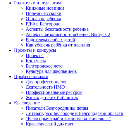
Родителям и педагогам
Книжные новинки
Полезные ссылки
О правах ребенка
РДФ в Белгороде
Аспекты безопасности ребёнка
Аспекты безопасности ребенка. Выпуск 2
Родителям особых детей
Как уберечь ребёнка от насилия
Проекты и конкурсы
Проекты
Конкурсы
Белгородское лето
Культура для школьников
Профессионалам
Для профессионалов
Деятельность НМО
Профессиональные ресурсы
Жизнь детских библиотек
Краеведение
Писатели Белгородчины детям
Литература о Белгороде и Белгородской области
"Белогорье: край в котором ты живешь…"
Краеведческий диктант