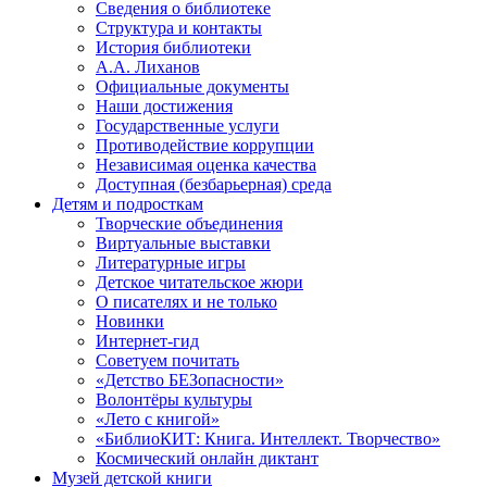
Сведения о библиотеке
Структура и контакты
История библиотеки
А.А. Лиханов
Официальные документы
Наши достижения
Государственные услуги
Противодействие коррупции
Независимая оценка качества
Доступная (безбарьерная) среда
Детям и подросткам
Творческие объединения
Виртуальные выставки
Литературные игры
Детское читательское жюри
О писателях и не только
Новинки
Интернет-гид
Советуем почитать
«Детство БЕЗопасности»
Волонтёры культуры
«Лето с книгой»
«БиблиоКИТ: Книга. Интеллект. Творчество»
Космический онлайн диктант
Музей детской книги