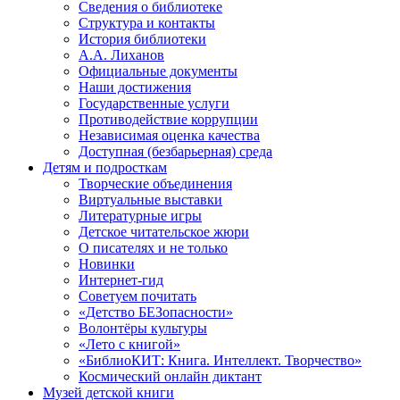
Сведения о библиотеке
Структура и контакты
История библиотеки
А.А. Лиханов
Официальные документы
Наши достижения
Государственные услуги
Противодействие коррупции
Независимая оценка качества
Доступная (безбарьерная) среда
Детям и подросткам
Творческие объединения
Виртуальные выставки
Литературные игры
Детское читательское жюри
О писателях и не только
Новинки
Интернет-гид
Советуем почитать
«Детство БЕЗопасности»
Волонтёры культуры
«Лето с книгой»
«БиблиоКИТ: Книга. Интеллект. Творчество»
Космический онлайн диктант
Музей детской книги