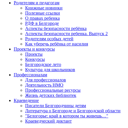
Родителям и педагогам
Книжные новинки
Полезные ссылки
О правах ребенка
РДФ в Белгороде
Аспекты безопасности ребёнка
Аспекты безопасности ребенка. Выпуск 2
Родителям особых детей
Как уберечь ребёнка от насилия
Проекты и конкурсы
Проекты
Конкурсы
Белгородское лето
Культура для школьников
Профессионалам
Для профессионалов
Деятельность НМО
Профессиональные ресурсы
Жизнь детских библиотек
Краеведение
Писатели Белгородчины детям
Литература о Белгороде и Белгородской области
"Белогорье: край в котором ты живешь…"
Краеведческий диктант