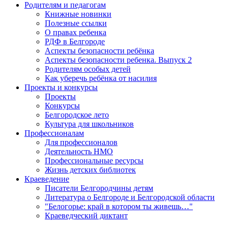
Родителям и педагогам
Книжные новинки
Полезные ссылки
О правах ребенка
РДФ в Белгороде
Аспекты безопасности ребёнка
Аспекты безопасности ребенка. Выпуск 2
Родителям особых детей
Как уберечь ребёнка от насилия
Проекты и конкурсы
Проекты
Конкурсы
Белгородское лето
Культура для школьников
Профессионалам
Для профессионалов
Деятельность НМО
Профессиональные ресурсы
Жизнь детских библиотек
Краеведение
Писатели Белгородчины детям
Литература о Белгороде и Белгородской области
"Белогорье: край в котором ты живешь…"
Краеведческий диктант