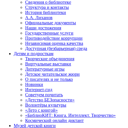
Сведения о библиотеке
Структура и контакты
История библиотеки
А.А. Лиханов
Официальные документы
Наши достижения
Государственные услуги
Противодействие коррупции
Независимая оценка качества
Доступная (безбарьерная) среда
Детям и подросткам
Творческие объединения
Виртуальные выставки
Литературные игры
Детское читательское жюри
О писателях и не только
Новинки
Интернет-гид
Советуем почитать
«Детство БЕЗопасности»
Волонтёры культуры
«Лето с книгой»
«БиблиоКИТ: Книга. Интеллект. Творчество»
Космический онлайн диктант
Музей детской книги