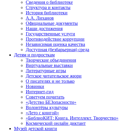
Сведения о библиотеке
Структура и контакты
История библиотеки
А.А. Лиханов
Официальные документы
Наши достижения
Государственные услуги
Противодействие коррупции
Независимая оценка качества
Доступная (безбарьерная) среда
Детям и подросткам
Творческие объединения
Виртуальные выставки
Литературные игры
Детское читательское жюри
О писателях и не только
Новинки
Интернет-гид
Советуем почитать
«Детство БЕЗопасности»
Волонтёры культуры
«Лето с книгой»
«БиблиоКИТ: Книга. Интеллект. Творчество»
Космический онлайн диктант
Музей детской книги