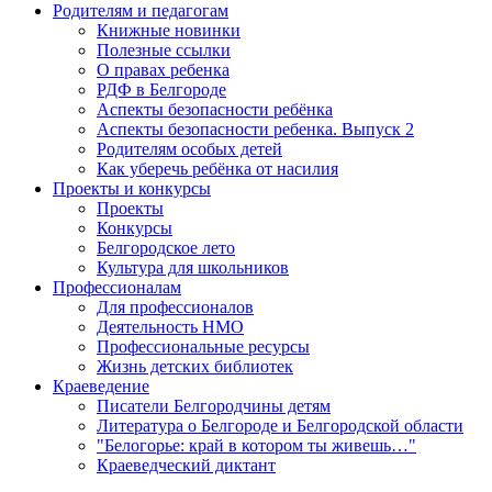
Родителям и педагогам
Книжные новинки
Полезные ссылки
О правах ребенка
РДФ в Белгороде
Аспекты безопасности ребёнка
Аспекты безопасности ребенка. Выпуск 2
Родителям особых детей
Как уберечь ребёнка от насилия
Проекты и конкурсы
Проекты
Конкурсы
Белгородское лето
Культура для школьников
Профессионалам
Для профессионалов
Деятельность НМО
Профессиональные ресурсы
Жизнь детских библиотек
Краеведение
Писатели Белгородчины детям
Литература о Белгороде и Белгородской области
"Белогорье: край в котором ты живешь…"
Краеведческий диктант