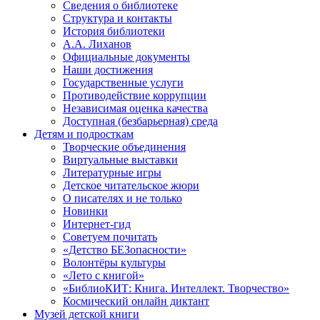
Сведения о библиотеке
Структура и контакты
История библиотеки
А.А. Лиханов
Официальные документы
Наши достижения
Государственные услуги
Противодействие коррупции
Независимая оценка качества
Доступная (безбарьерная) среда
Детям и подросткам
Творческие объединения
Виртуальные выставки
Литературные игры
Детское читательское жюри
О писателях и не только
Новинки
Интернет-гид
Советуем почитать
«Детство БЕЗопасности»
Волонтёры культуры
«Лето с книгой»
«БиблиоКИТ: Книга. Интеллект. Творчество»
Космический онлайн диктант
Музей детской книги