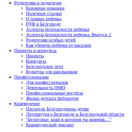
Родителям и педагогам
Книжные новинки
Полезные ссылки
О правах ребенка
РДФ в Белгороде
Аспекты безопасности ребёнка
Аспекты безопасности ребенка. Выпуск 2
Родителям особых детей
Как уберечь ребёнка от насилия
Проекты и конкурсы
Проекты
Конкурсы
Белгородское лето
Культура для школьников
Профессионалам
Для профессионалов
Деятельность НМО
Профессиональные ресурсы
Жизнь детских библиотек
Краеведение
Писатели Белгородчины детям
Литература о Белгороде и Белгородской области
"Белогорье: край в котором ты живешь…"
Краеведческий диктант