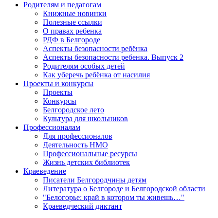
Родителям и педагогам
Книжные новинки
Полезные ссылки
О правах ребенка
РДФ в Белгороде
Аспекты безопасности ребёнка
Аспекты безопасности ребенка. Выпуск 2
Родителям особых детей
Как уберечь ребёнка от насилия
Проекты и конкурсы
Проекты
Конкурсы
Белгородское лето
Культура для школьников
Профессионалам
Для профессионалов
Деятельность НМО
Профессиональные ресурсы
Жизнь детских библиотек
Краеведение
Писатели Белгородчины детям
Литература о Белгороде и Белгородской области
"Белогорье: край в котором ты живешь…"
Краеведческий диктант