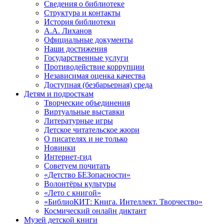
Сведения о библиотеке
Структура и контакты
История библиотеки
А.А. Лиханов
Официальные документы
Наши достижения
Государственные услуги
Противодействие коррупции
Независимая оценка качества
Доступная (безбарьерная) среда
Детям и подросткам
Творческие объединения
Виртуальные выставки
Литературные игры
Детское читательское жюри
О писателях и не только
Новинки
Интернет-гид
Советуем почитать
«Детство БЕЗопасности»
Волонтёры культуры
«Лето с книгой»
«БиблиоКИТ: Книга. Интеллект. Творчество»
Космический онлайн диктант
Музей детской книги