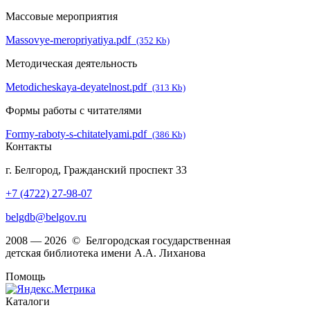
Массовые мероприятия
Massovye-meropriyatiya.pdf
(352 Kb)
Методическая деятельность
Metodicheskaya-deyatelnost.pdf
(313 Kb)
Формы работы с читателями
Formy-raboty-s-chitatelyami.pdf
(386 Kb)
Контакты
г. Белгород, Гражданский проспект 33
+7 (4722) 27-98-07
belgdb@belgov.ru
2008 — 2026 © Белгородская государственная
детская библиотека имени А.А. Лиханова
Помощь
Каталоги