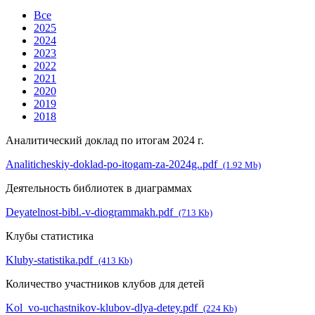
Все
2025
2024
2023
2022
2021
2020
2019
2018
Аналитический доклад по итогам 2024 г.
Analiticheskiy-doklad-po-itogam-za-2024g..pdf
(1.92 Mb)
Деятельность библиотек в диаграммах
Deyatelnost-bibl.-v-diogrammakh.pdf
(713 Kb)
Клубы статистика
Kluby-statistika.pdf
(413 Kb)
Количество участников клубов для детей
Kol_vo-uchastnikov-klubov-dlya-detey.pdf
(224 Kb)