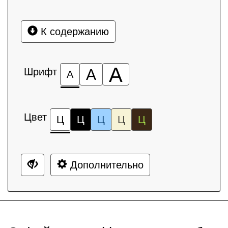
К содержанию
А
Шрифт
А
А
Цвет
Ц
Ц
Ц
Ц
Ц
Дополнительно