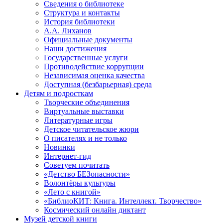
Сведения о библиотеке
Структура и контакты
История библиотеки
А.А. Лиханов
Официальные документы
Наши достижения
Государственные услуги
Противодействие коррупции
Независимая оценка качества
Доступная (безбарьерная) среда
Детям и подросткам
Творческие объединения
Виртуальные выставки
Литературные игры
Детское читательское жюри
О писателях и не только
Новинки
Интернет-гид
Советуем почитать
«Детство БЕЗопасности»
Волонтёры культуры
«Лето с книгой»
«БиблиоКИТ: Книга. Интеллект. Творчество»
Космический онлайн диктант
Музей детской книги