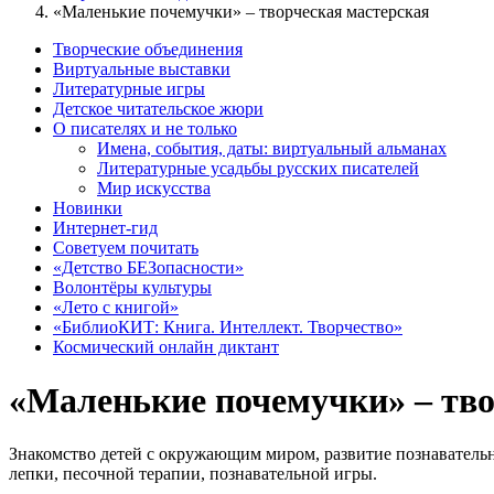
«Маленькие почемучки» – творческая мастерская
Творческие объединения
Виртуальные выставки
Литературные игры
Детское читательское жюри
О писателях и не только
Имена, события, даты: виртуальный альманах
Литературные усадьбы русских писателей
Мир искусства
Новинки
Интернет-гид
Советуем почитать
«Детство БЕЗопасности»
Волонтёры культуры
«Лето с книгой»
«БиблиоКИТ: Книга. Интеллект. Творчество»
Космический онлайн диктант
«Маленькие почемучки» – тво
Знакомство детей с окружающим миром, развитие познавательн
лепки, песочной терапии, познавательной игры.