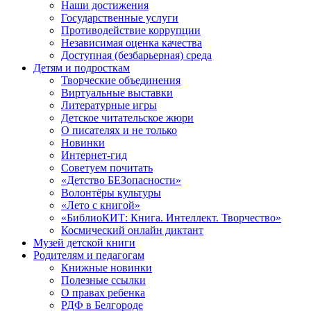
Наши достижения
Государственные услуги
Противодействие коррупции
Независимая оценка качества
Доступная (безбарьерная) среда
Детям и подросткам
Творческие объединения
Виртуальные выставки
Литературные игры
Детское читательское жюри
О писателях и не только
Новинки
Интернет-гид
Советуем почитать
«Детство БЕЗопасности»
Волонтёры культуры
«Лето с книгой»
«БиблиоКИТ: Книга. Интеллект. Творчество»
Космический онлайн диктант
Музей детской книги
Родителям и педагогам
Книжные новинки
Полезные ссылки
О правах ребенка
РДФ в Белгороде