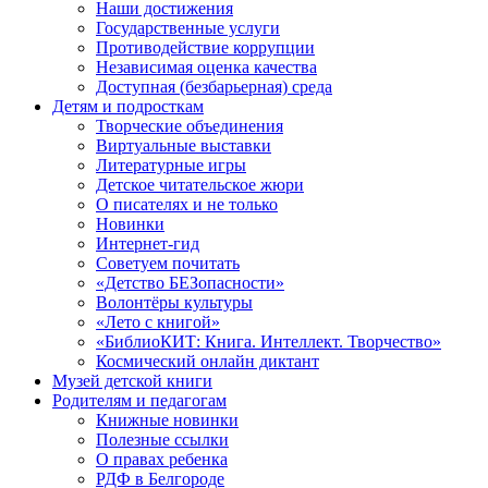
Наши достижения
Государственные услуги
Противодействие коррупции
Независимая оценка качества
Доступная (безбарьерная) среда
Детям и подросткам
Творческие объединения
Виртуальные выставки
Литературные игры
Детское читательское жюри
О писателях и не только
Новинки
Интернет-гид
Советуем почитать
«Детство БЕЗопасности»
Волонтёры культуры
«Лето с книгой»
«БиблиоКИТ: Книга. Интеллект. Творчество»
Космический онлайн диктант
Музей детской книги
Родителям и педагогам
Книжные новинки
Полезные ссылки
О правах ребенка
РДФ в Белгороде