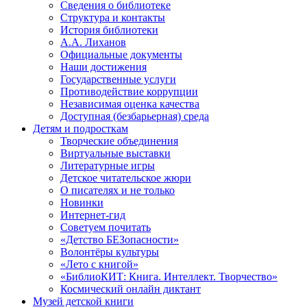
Сведения о библиотеке
Структура и контакты
История библиотеки
А.А. Лиханов
Официальные документы
Наши достижения
Государственные услуги
Противодействие коррупции
Независимая оценка качества
Доступная (безбарьерная) среда
Детям и подросткам
Творческие объединения
Виртуальные выставки
Литературные игры
Детское читательское жюри
О писателях и не только
Новинки
Интернет-гид
Советуем почитать
«Детство БЕЗопасности»
Волонтёры культуры
«Лето с книгой»
«БиблиоКИТ: Книга. Интеллект. Творчество»
Космический онлайн диктант
Музей детской книги