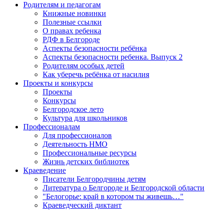
Родителям и педагогам
Книжные новинки
Полезные ссылки
О правах ребенка
РДФ в Белгороде
Аспекты безопасности ребёнка
Аспекты безопасности ребенка. Выпуск 2
Родителям особых детей
Как уберечь ребёнка от насилия
Проекты и конкурсы
Проекты
Конкурсы
Белгородское лето
Культура для школьников
Профессионалам
Для профессионалов
Деятельность НМО
Профессиональные ресурсы
Жизнь детских библиотек
Краеведение
Писатели Белгородчины детям
Литература о Белгороде и Белгородской области
"Белогорье: край в котором ты живешь…"
Краеведческий диктант