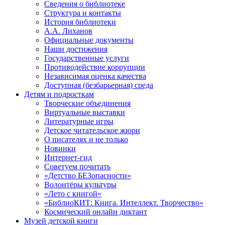
Сведения о библиотеке
Структура и контакты
История библиотеки
А.А. Лиханов
Официальные документы
Наши достижения
Государственные услуги
Противодействие коррупции
Независимая оценка качества
Доступная (безбарьерная) среда
Детям и подросткам
Творческие объединения
Виртуальные выставки
Литературные игры
Детское читательское жюри
О писателях и не только
Новинки
Интернет-гид
Советуем почитать
«Детство БЕЗопасности»
Волонтёры культуры
«Лето с книгой»
«БиблиоКИТ: Книга. Интеллект. Творчество»
Космический онлайн диктант
Музей детской книги