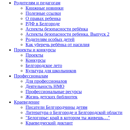
Родителям и педагогам
Книжные новинки
Полезные ссылки
О правах ребенка
РДФ в Белгороде
Аспекты безопасности ребёнка
Аспекты безопасности ребенка. Выпуск 2
Родителям особых детей
Как уберечь ребёнка от насилия
Проекты и конкурсы
Проекты
Конкурсы
Белгородское лето
Культура для школьников
Профессионалам
Для профессионалов
Деятельность НМО
Профессиональные ресурсы
Жизнь детских библиотек
Краеведение
Писатели Белгородчины детям
Литература о Белгороде и Белгородской области
"Белогорье: край в котором ты живешь…"
Краеведческий диктант