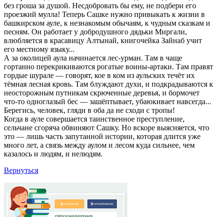
без гроша за душой. Несдобровать бы ему, не подбери его
проезжий мулла! Теперь Сашке нужно привыкать к жизни в
башкирском ауле, к незнакомым обычаям, к чудным сказкам и
песням. Он работает у добродушного дядьки Миргали,
влюбляется в красавицу Алтынай, книгочейка Зайнаб учит
его местному языку...
А за околицей аула начинается лес-урман. Там в чаще
гортанно перекрикиваются рогатые воины-артаки. Там правят
гордые шурале — говорят, кое в ком из аульских течёт их
тёмная лесная кровь. Там блуждают духи, и подкрадываются к
неосторожным путникам скрюченные деревья, и бормочет
что-то одноглазый бес — зашёптывает, убаюкивает навсегда...
Берегись, человек, гляди в оба да не сходи с тропы!
Когда в ауле совершается таинственное преступление,
сельчане сгоряча обвиняют Сашку. Но вскоре выясняется, что
это — лишь часть запутанной истории, которая длится уже
много лет, а связь между аулом и лесом куда сильнее, чем
казалось и людям, и нелюдям.
Вернуться