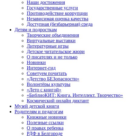
Наши достижения
Государственные услуги
Противодействие коррупции
Независимая оценка качества
Доступная (безбарьерная) среда
Детям и подросткам
Творческие объединения
Виртуальные выставки
Литературные игры
Детское читательское жюри
О писателях и не только
Новинки
Интернет-гид
Советуем почитать
«Детство БЕЗопасности»
Волонтёры культуры
«Лето с книгой»
«БиблиоКИТ: Книга. Интеллект. Творчество»
Космический онлайн диктант
Музей детской книги
Родителям и педагогам
Книжные новинки
Полезные ссылки
О правах ребенка
РДФ в Белгороде