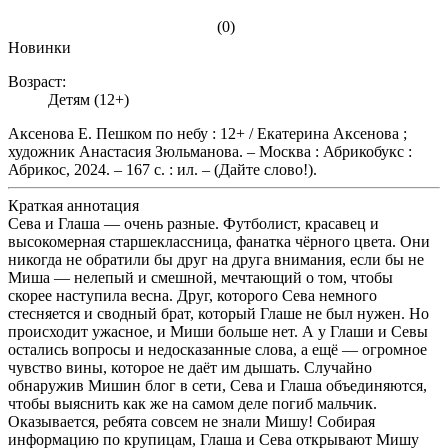
(0)
Новинки
Возраст:
Детям (12+)
Аксенова Е. Пешком по небу : 12+ / Екатерина Аксенова ;
художник Анастасия Зюльманова. – Москва : Абрикобукс :
Абрикос, 2024. – 167 с. : ил. – (Дайте слово!).
Краткая аннотация
Сева и Глаша — очень разные. Футболист, красавец и
высокомерная старшеклассница, фанатка чёрного цвета. Они
никогда не обратили бы друг на друга внимания, если бы не
Миша — нелепый и смешной, мечтающий о том, чтобы
скорее наступила весна. Друг, которого Сева немного
стесняется и сводный брат, который Глаше не был нужен. Но
происходит ужасное, и Миши больше нет. А у Глаши и Севы
остались вопросы и недосказанные слова, а ещё — огромное
чувство вины, которое не даёт им дышать. Случайно
обнаружив Мишин блог в сети, Сева и Глаша объединяются,
чтобы выяснить как же на самом деле погиб мальчик.
Оказывается, ребята совсем не знали Мишу! Собирая
информацию по крупицам, Глаша и Сева открывают Мишу