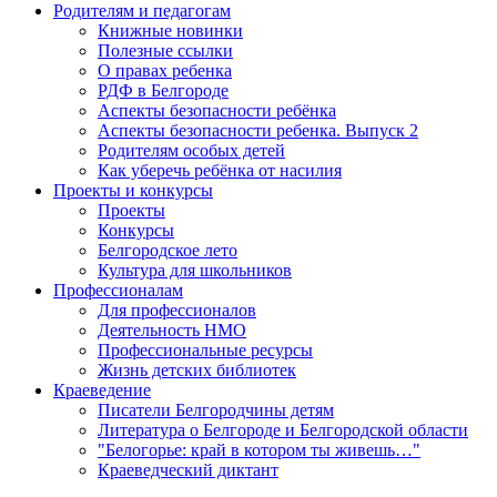
Родителям и педагогам
Книжные новинки
Полезные ссылки
О правах ребенка
РДФ в Белгороде
Аспекты безопасности ребёнка
Аспекты безопасности ребенка. Выпуск 2
Родителям особых детей
Как уберечь ребёнка от насилия
Проекты и конкурсы
Проекты
Конкурсы
Белгородское лето
Культура для школьников
Профессионалам
Для профессионалов
Деятельность НМО
Профессиональные ресурсы
Жизнь детских библиотек
Краеведение
Писатели Белгородчины детям
Литература о Белгороде и Белгородской области
"Белогорье: край в котором ты живешь…"
Краеведческий диктант