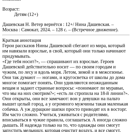
Возраст:
Детям (12+)
Дашевская Н. Ветер вернётся : 12+/ Нина Дашевская. –
Москва : Самокат, 2024. – 128 с. – (Встречное движение).
Краткая аннотация
Герои рассказов Нины Дашевской сбегают из мира, который
им навязали взрослые, в свой, который они только начинают
придумывать.
«Где тебя носит?», — спрашивают их взрослые. Героев
Дашевской действительно носит — по своим городам и
чужим, по лесу и вдоль моря. Летом, зимой и в межсезонье.
Они так думают — ногами, и кругосветка от школы до дома
многое помогает понять. Они удивляются неожиданным
вещам и задают странные вопросы: «понимают ли муравьи,
что мы на них смотрим?»; «есть ли стропила на 18-й линии?».
Они открыты, они все замечают: вон у девушки на пальто
вышит целый город, а у огромного мужчины такая маленькая
собачка. А уж дурацкие шапки просто приводят их в восторг.
Им часто сложно. Учиться, уживаться с родителями,
вписываться в чужие правила, соглашаться. А иногда сложно
дышать. И надежда только на то, что однажды они смогут
запустить мельницу, которая очистит воздух, и все смогут,