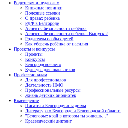
Родителям и педагогам
Книжные новинки
Полезные ссылки
О правах ребенка
РДФ в Белгороде
Аспекты безопасности ребёнка
Аспекты безопасности ребенка. Выпуск 2
Родителям особых детей
Как уберечь ребёнка от насилия
Проекты и конкурсы
Проекты
Конкурсы
Белгородское лето
Культура для школьников
Профессионалам
Для профессионалов
Деятельность НМО
Профессиональные ресурсы
Жизнь детских библиотек
Краеведение
Писатели Белгородчины детям
Литература о Белгороде и Белгородской области
"Белогорье: край в котором ты живешь…"
Краеведческий диктант