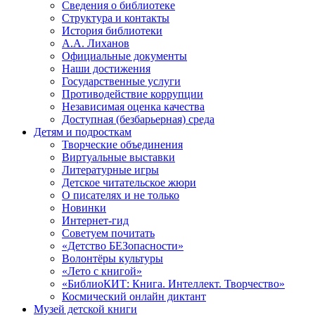
Сведения о библиотеке
Структура и контакты
История библиотеки
А.А. Лиханов
Официальные документы
Наши достижения
Государственные услуги
Противодействие коррупции
Независимая оценка качества
Доступная (безбарьерная) среда
Детям и подросткам
Творческие объединения
Виртуальные выставки
Литературные игры
Детское читательское жюри
О писателях и не только
Новинки
Интернет-гид
Советуем почитать
«Детство БЕЗопасности»
Волонтёры культуры
«Лето с книгой»
«БиблиоКИТ: Книга. Интеллект. Творчество»
Космический онлайн диктант
Музей детской книги