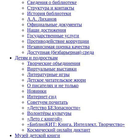
Сведения о библиотеке
Структура и контакты
История библиотеки
А.А. Лиханов
Официальные документы
Наши достижения
Государственные услуги
Противодействие коррупции
Независимая оценка качества
Доступная (безбарьерная) среда
Детям и подросткам
Творческие объединения
Виртуальные выставки
Литературные игры
Детское читательское жюри
О писателях и не только
Новинки
Интернет-гид
Советуем почитать
«Детство БЕЗопасности»
Волонтёры культуры
«Лето с книгой»
«БиблиоКИТ: Книга. Интеллект. Творчество»
Космический онлайн диктант
Музей детской книги