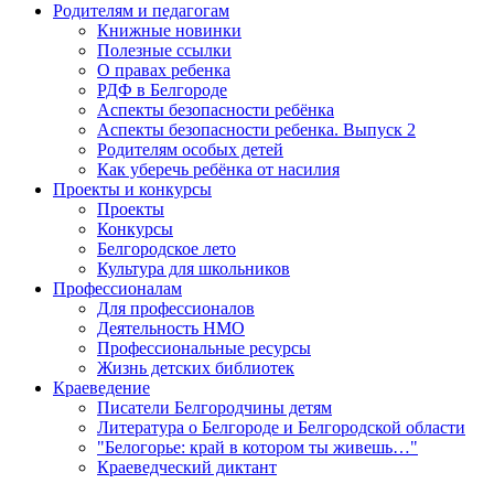
Родителям и педагогам
Книжные новинки
Полезные ссылки
О правах ребенка
РДФ в Белгороде
Аспекты безопасности ребёнка
Аспекты безопасности ребенка. Выпуск 2
Родителям особых детей
Как уберечь ребёнка от насилия
Проекты и конкурсы
Проекты
Конкурсы
Белгородское лето
Культура для школьников
Профессионалам
Для профессионалов
Деятельность НМО
Профессиональные ресурсы
Жизнь детских библиотек
Краеведение
Писатели Белгородчины детям
Литература о Белгороде и Белгородской области
"Белогорье: край в котором ты живешь…"
Краеведческий диктант