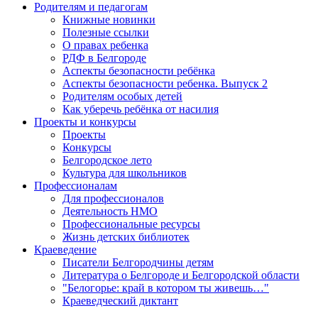
Родителям и педагогам
Книжные новинки
Полезные ссылки
О правах ребенка
РДФ в Белгороде
Аспекты безопасности ребёнка
Аспекты безопасности ребенка. Выпуск 2
Родителям особых детей
Как уберечь ребёнка от насилия
Проекты и конкурсы
Проекты
Конкурсы
Белгородское лето
Культура для школьников
Профессионалам
Для профессионалов
Деятельность НМО
Профессиональные ресурсы
Жизнь детских библиотек
Краеведение
Писатели Белгородчины детям
Литература о Белгороде и Белгородской области
"Белогорье: край в котором ты живешь…"
Краеведческий диктант