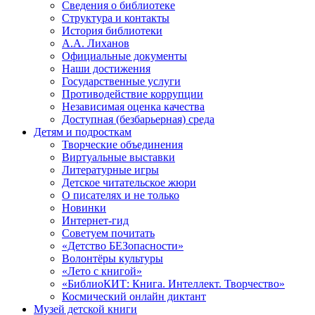
Сведения о библиотеке
Структура и контакты
История библиотеки
А.А. Лиханов
Официальные документы
Наши достижения
Государственные услуги
Противодействие коррупции
Независимая оценка качества
Доступная (безбарьерная) среда
Детям и подросткам
Творческие объединения
Виртуальные выставки
Литературные игры
Детское читательское жюри
О писателях и не только
Новинки
Интернет-гид
Советуем почитать
«Детство БЕЗопасности»
Волонтёры культуры
«Лето с книгой»
«БиблиоКИТ: Книга. Интеллект. Творчество»
Космический онлайн диктант
Музей детской книги